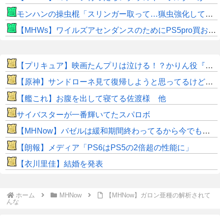
モンハンの操虫棍「スリンガー取って…猟虫強化して…エキス取って… よし、戦うぞ」←これ
【MHWs】ワイルズアセンダンスのためにPS5pro買おうとしたら転売価格ばかりじゃねーか
【プリキュア】映画たんプリは泣ける！？かりん役『鬼頭明里さん』アラン役『島﨑信長さん』レイン役『内山昂輝さん』だと判明！！
【原神】サンドローネ見て復帰しようと思ってるけどガチャ終わってるんだな。
【艦これ】お腹を出して寝てる佐渡様 他
サイバスターが一番輝いてたスパロボ
【MHNow】バゼルは緩和期間終わってるから今でもとんでもない数必要なんじゃない？
【朗報】メディア「PS6はPS5の2倍超の性能に」
【衣川里佳】結婚を発表
ホーム
MHNow
【MHNow】ガロン亜種の解析されて
んな