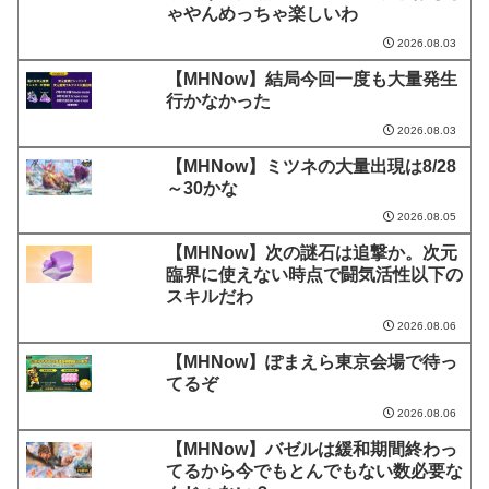
ゃやんめっちゃ楽しいわ
2026.08.03
【MHNow】結局今回一度も大量発生
行かなかった
2026.08.03
【MHNow】ミツネの大量出現は8/28
～30かな
2026.08.05
【MHNow】次の謎石は追撃か。次元
臨界に使えない時点で闘気活性以下の
スキルだわ
2026.08.06
【MHNow】ぽまえら東京会場で待っ
てるぞ
2026.08.06
【MHNow】バゼルは緩和期間終わっ
てるから今でもとんでもない数必要な