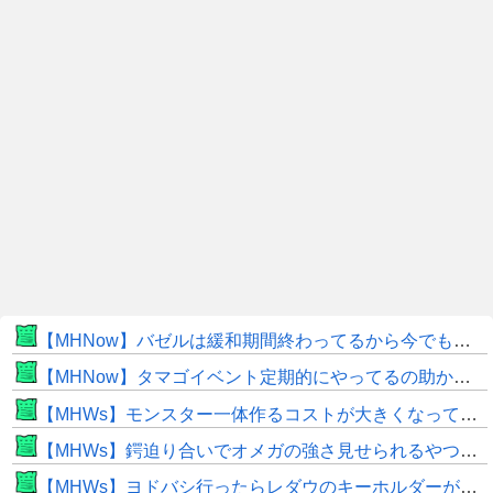
【MHNow】バゼルは緩和期間終わってるから今でもとんでもない数必要なんじゃない？
【MHNow】タマゴイベント定期的にやってるの助かるよね
【MHWs】モンスター一体作るコストが大きくなっている昨今でこそ亜種に頼るべきだよな
【MHWs】鍔迫り合いでオメガの強さ見せられるやつ一番すき
【MHWs】ヨドバシ行ったらレダウのキーホルダーが100円で売ってて草