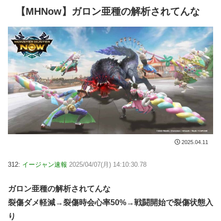
【MHNow】ガロン亜種の解析されてんな
2025.04.11
312:
イージャン速報
2025/04/07(月) 14:10:30.78
ガロン亜種の解析されてんな
裂傷ダメ軽減→裂傷時会心率50%→戦闘開始で裂傷状態入
り