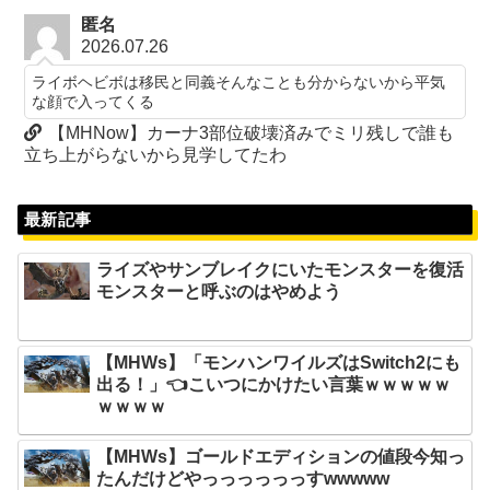
匿名
2026.07.26
ライボヘビボは移民と同義そんなことも分からないから平気
な顔で入ってくる
【MHNow】カーナ3部位破壊済みでミリ残しで誰も
立ち上がらないから見学してたわ
最新記事
ライズやサンブレイクにいたモンスターを復活
モンスターと呼ぶのはやめよう
【MHWs】「モンハンワイルズはSwitch2にも
出る！」👈こいつにかけたい言葉ｗｗｗｗｗ
ｗｗｗｗ
【MHWs】ゴールドエディションの値段今知っ
たんだけどやっっっっっっすwwwww