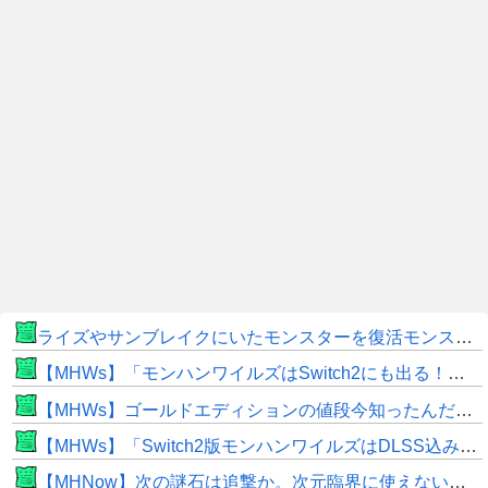
ライズやサンブレイクにいたモンスターを復活モンスターと呼ぶのはやめよう
【MHWs】「モンハンワイルズはSwitch2にも出る！」👈こいつにかけたい言葉ｗｗｗｗｗｗｗｗｗ
【MHWs】ゴールドエディションの値段今知ったんだけどやっっっっっっすwwwww
【MHWs】「Switch2版モンハンワイルズはDLSS込みで最大1440p動作」
【MHNow】次の謎石は追撃か。次元臨界に使えない時点で闘気活性以下のスキルだわ