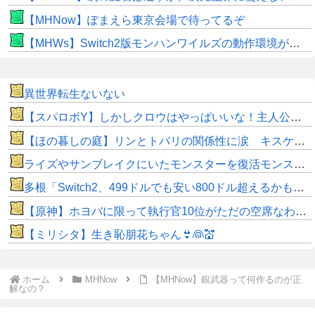
【MHNow】ぽまえら東京会場で待ってるぞ
【MHWs】Switch2版モンハンワイルズの動作環境が判明！
異世界転生ないない
【スパロボY】しかしクロウはやっぱいいな！主人公として魅力的すぎる…！
【ほの暮しの庭】リンとトバリの関係性に涙 キスケの株も急上昇
ライズやサンブレイクにいたモンスターを復活モンスターと呼ぶのはやめよう
多根「Switch2、499ドルでも安い800ドル超えるかも。PS5は直近での値上げ可能性低い」
【原神】ホヨバに限って執行官10位がただの空席なわけない！
【ミリシタ】生き恥朋花ちゃん👙👰💒
ホーム
MHNow
【MHNow】銀武器って何作るのが正
解なの？