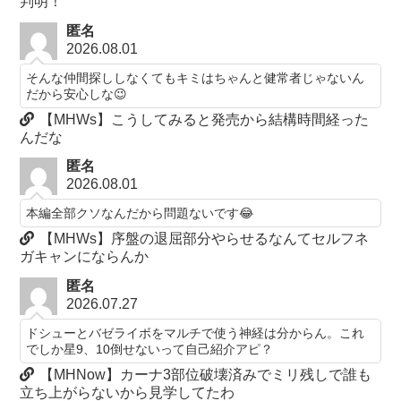
判明！
匿名
2026.08.01
そんな仲間探ししなくてもキミはちゃんと健常者じゃないん
だから安心しな😉
【MHWs】こうしてみると発売から結構時間経った
んだな
匿名
2026.08.01
本編全部クソなんだから問題ないです😂
【MHWs】序盤の退屈部分やらせるなんてセルフネ
ガキャンにならんか
匿名
2026.07.27
ドシューとバゼライボをマルチで使う神経は分からん。これ
でしか星9、10倒せないって自己紹介アピ？
【MHNow】カーナ3部位破壊済みでミリ残しで誰も
立ち上がらないから見学してたわ