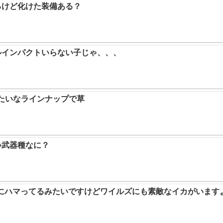
るけど化けた装備ある？
ルインパクトいらない子じゃ、、、
みたいなラインナップで草
い武器種なに？
ムにハマってるみたいですけどワイルズにも素敵なイカがいます