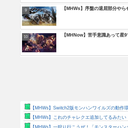
【MHWs】序盤の退屈部分や
【MHNow】苦手意識あって星
【MHWs】Switch2版モンハンワイルズの動
【MHWs】これのチャレクエ追加してるみたい
【MHWs】一狩り行こうぜ！「モンスターハン