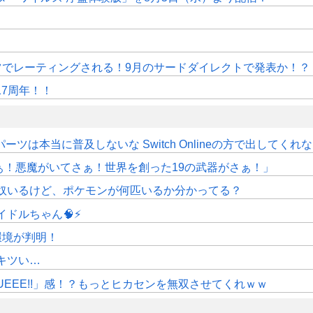
ドイツでレーティングされる！9月のサードダイレクトで発表か！？
17周年！！
ツは本当に普及しないな Switch Onlineの方で出してくれ
さぁ！悪魔がいてさぁ！世界を創った19の武器がさぁ！」
奴いるけど、ポケモンが何匹いるか分かってる？
ドルちゃん🧠⚡
作環境が判明！
キツい…
UEEE!!」感！？もっとヒカセンを無双させてくれｗｗ