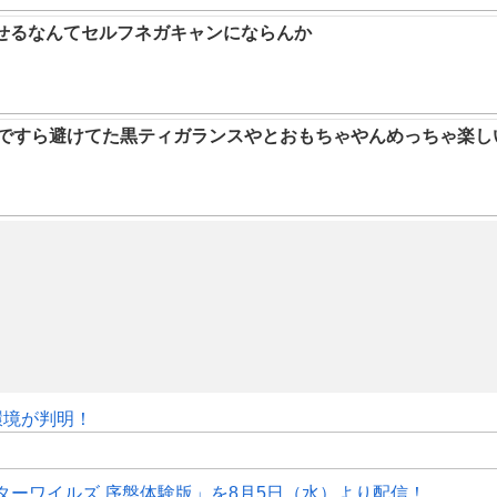
らせるなんてセルフネガキャンにならんか
9ですら避けてた黒ティガランスやとおもちゃやんめっちゃ楽し
作環境が判明！
ターワイルズ 序盤体験版」を8月5日（水）より配信！