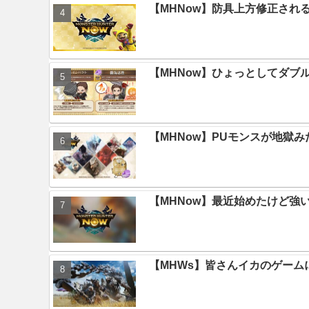
【MHNow】防具上方修正され
【MHNow】ひょっとしてダブ
【MHNow】PUモンスが地獄
【MHNow】最近始めたけど強
【MHWs】皆さんイカのゲー