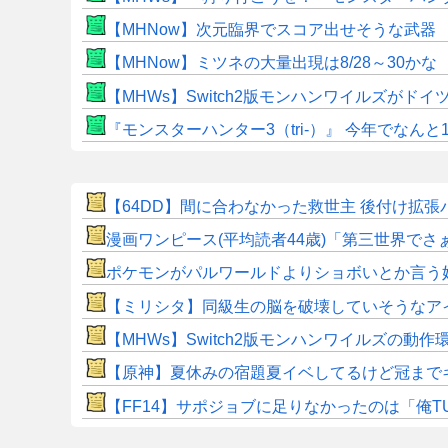
【MHNow】次元臨界でスコア出せそうな武器
【MHNow】ミツネの大量出現は8/28～30かな
【MHWs】Switch2版モンハンワイルズが
『モンスターハンター3（tri-）』 今年でなんと
【64DD】間に合わなかった救世主 後付け拡張パー
漫画ワンピース(平均読者44歳)「第三世界で
ポケモンがパルワールドよりショボいとか言う
【ミリシタ】同級生の脳を破壊していそうなアイ
【MHWs】Switch2版モンハンワイルズの動
【原神】夏休みの宿題夏イベしてるけど冠まで
​【FF14】サポジョブに足りなかったのは「俺T