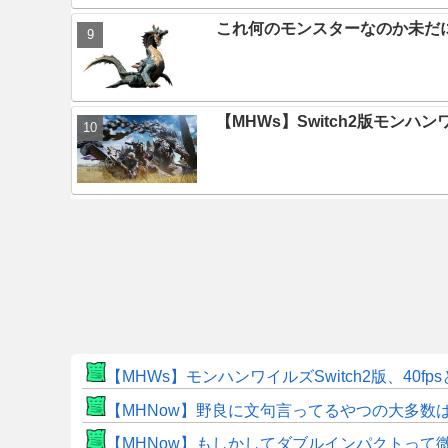
これ何のモンスターなのか未だ
【MHWs】Switch2版モン
【MHWs】モンハンワイルズSwitch2版、40fp
【MHNow】野良に文句言ってるやつの大多数
【MHNow】もしかしてダブルインパクトって