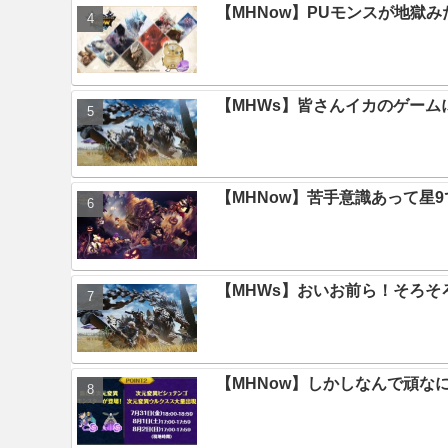
【MHNow】PUモンスが地獄
【MHWs】皆さんイカのゲー
【MHNow】苦手意識あって星
【MHWs】おいお前ら！そろそ
【MHNow】しかしなんで頑な