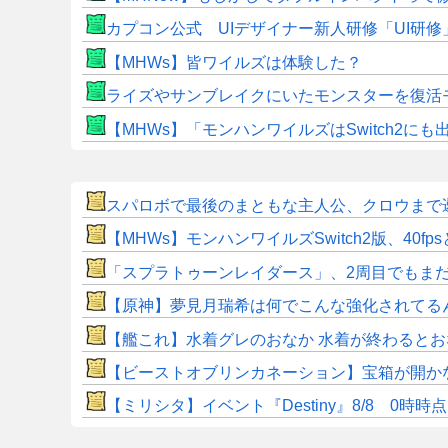
カプコン公式 UIデザイナー新人研修「UI研
【MHWs】皆ワイルズは体験した？
ライズやサンブレイクにいたモンスターを復活
【MHWs】「モンハンワイルズはSwitch2
スパロボで最後のまともな主人公、クロウまで
【MHWs】モンハンワイルズSwitch2版、40fp
「スプラトゥーンレイダース」、2周目でもま
【原神】夢見月瑞希は何でこんな強化されてる
【艦これ】水着グレのおなか 水着が終わると
【ビーストオブリンカネーション】宝箱が開か
【ミリシタ】イベント『Destiny』8/8 0