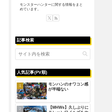
モンスターハンターに関する情報をまと
めています。
記事検索
人気記事(PV順)
モンハンのオワコン感
が半端ない
【MHWs】久しぶりに