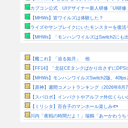
カプコン公式 UIデザイナー新人研修「UI研
【MHWs】皆ワイルズは体験した？
ライズやサンブレイクにいたモンスターを復活
【MHWs】「モンハンワイルズはSwitch2
【艦これ】「迫る如月」 他
【FF14】「北征CEタンクばかり出さずにD
【MHWs】モンハンワイルズSwitch2版、40fp
【原神】週間コメントランキング（2026年8月
【スパロボ】インパクトやアルファ外伝くらい
【ミリシタ】百合子のマンホール楽しみ🐟
川内「夜戦の時間だよ！」瑞鶴「あーかわうち