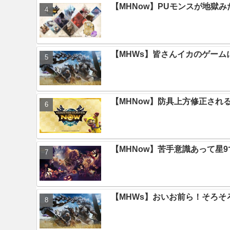
【MHNow】PUモンスが地獄
【MHWs】皆さんイカのゲー
【MHNow】防具上方修正され
【MHNow】苦手意識あって星
【MHWs】おいお前ら！そろそ