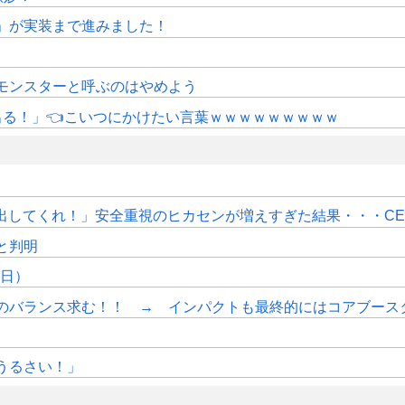
修」が実装まで進みました！
モンスターと呼ぶのはやめよう
にも出る！」👈こいつにかけたい言葉ｗｗｗｗｗｗｗｗｗ
PS出してくれ！」安全重視のヒカセンが増えすぎた結果・・・C
sと判明
7日）
のバランス求む！！ → インパクトも最終的にはコアブース
うるさい！」