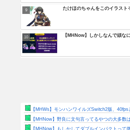
たけほのちゃんをこのイラスト
【MHNow】しかしなんで頑な
【MHWs】モンハンワイルズSwitch2版、40fp
【MHNow】野良に文句言ってるやつの大多数
【MHNow】もしかしてダブルインパクトって