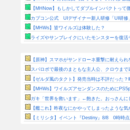
【MHNow】もしかしてダブルインパクトって
カプコン公式 UIデザイナー新人研修「UI研
【MHWs】皆ワイルズは体験した？
ライズやサンブレイクにいたモンスターを復活
【原神】スマホがサンドローネ重撃に耐えられ
スパロボで最後のまともな主人公、クロウまで
【ゼルダ風のタクト】発売当時は不評だった？
【MHWs】ワイルズアセンダンスのためにPS5
ガキ「世界を救います」←飽きた。おっさんに
【艦これ】昨夜なにかやってしまったような気
【ミリシタ】イベント『Destiny』8/8 0