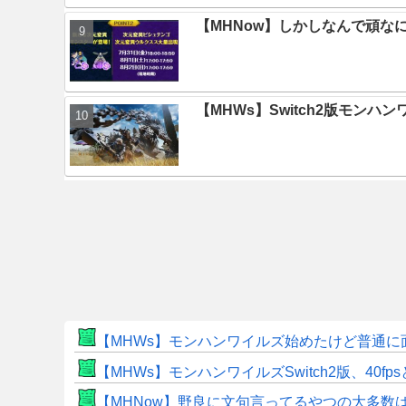
【MHNow】しかしなんで頑な
【MHWs】Switch2版モン
【MHWs】モンハンワイルズ始めたけど普通に
【MHWs】モンハンワイルズSwitch2版、40fp
【MHNow】野良に文句言ってるやつの大多数