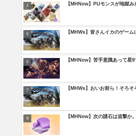
【MHNow】PUモンスが地獄
【MHWs】皆さんイカのゲー
【MHNow】苦手意識あって星
【MHWs】おいお前ら！そろそ
【MHNow】次の謎石は追撃