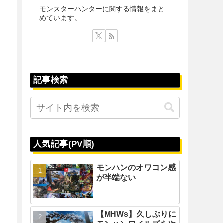
モンスターハンターに関する情報をまと
めています。
記事検索
人気記事(PV順)
モンハンのオワコン感
が半端ない
【MHWs】久しぶりに