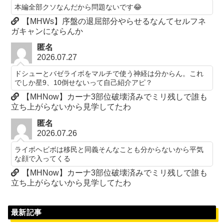
本編全部クソなんだから問題ないです😂
【MHWs】序盤の退屈部分やらせるなんてセルフネ
ガキャンにならんか
匿名
2026.07.27
ドシューとバゼライボをマルチで使う神経は分からん。これ
でしか星9、10倒せないって自己紹介アピ？
【MHNow】カーナ3部位破壊済みでミリ残しで誰も
立ち上がらないから見学してたわ
匿名
2026.07.26
ライボヘビボは移民と同義そんなことも分からないから平気
な顔で入ってくる
【MHNow】カーナ3部位破壊済みでミリ残しで誰も
立ち上がらないから見学してたわ
最新記事