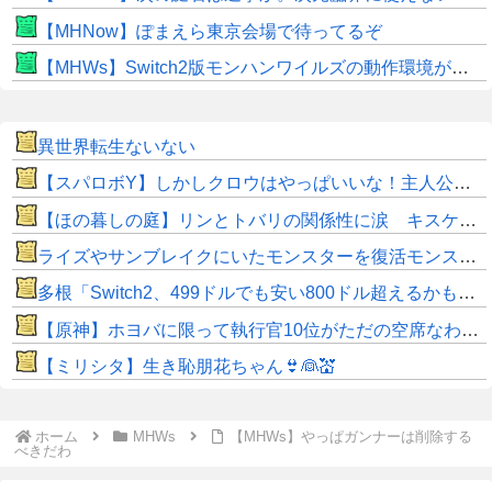
【MHNow】ぽまえら東京会場で待ってるぞ
【MHWs】Switch2版モンハンワイルズの動作環境が判明！
異世界転生ないない
【スパロボY】しかしクロウはやっぱいいな！主人公として魅力的すぎる…！
【ほの暮しの庭】リンとトバリの関係性に涙 キスケの株も急上昇
ライズやサンブレイクにいたモンスターを復活モンスターと呼ぶのはやめよう
多根「Switch2、499ドルでも安い800ドル超えるかも。PS5は直近での値上げ可能性低い」
【原神】ホヨバに限って執行官10位がただの空席なわけない！
【ミリシタ】生き恥朋花ちゃん👙👰💒
ホーム
MHWs
【MHWs】やっぱガンナーは削除する
べきだわ