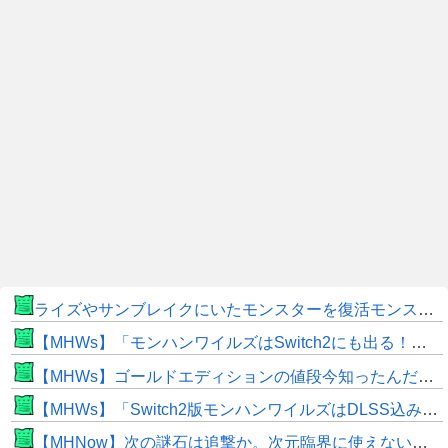
ライズやサンブレイクにいたモンスターを復活モンスターと呼ぶのはやめよう
【MHWs】「モンハンワイルズはSwitch2にも出る！」👈こいつにかけたい言葉ｗｗｗｗｗｗｗｗｗ
【MHWs】ゴールドエディションの値段今知ったんだけどやっっっっっっすwwwww
【MHWs】「Switch2版モンハンワイルズはDLSS込みで最大1440p動作」
【MHNow】次の謎石は追撃か。次元臨界に使えない時点で闘気活性以下のスキルだわ