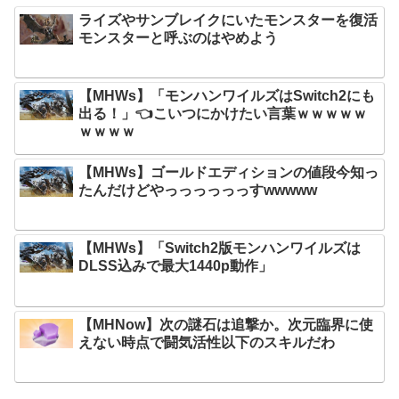
ライズやサンブレイクにいたモンスターを復活
モンスターと呼ぶのはやめよう
【MHWs】「モンハンワイルズはSwitch2にも
出る！」👈こいつにかけたい言葉ｗｗｗｗｗ
ｗｗｗｗ
【MHWs】ゴールドエディションの値段今知っ
たんだけどやっっっっっっすwwwww
【MHWs】「Switch2版モンハンワイルズは
DLSS込みで最大1440p動作」
【MHNow】次の謎石は追撃か。次元臨界に使
えない時点で闘気活性以下のスキルだわ