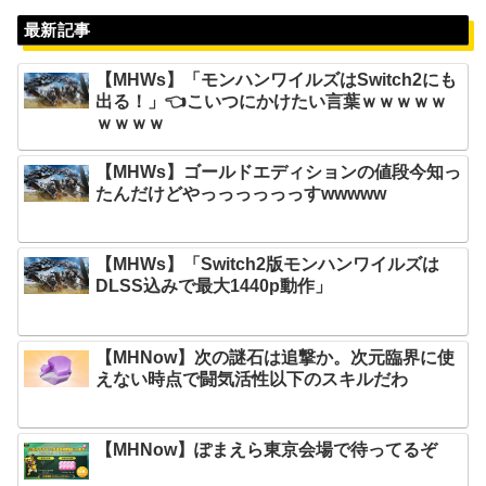
最新記事
【MHWs】「モンハンワイルズはSwitch2にも
出る！」👈こいつにかけたい言葉ｗｗｗｗｗ
ｗｗｗｗ
【MHWs】ゴールドエディションの値段今知っ
たんだけどやっっっっっっすwwwww
【MHWs】「Switch2版モンハンワイルズは
DLSS込みで最大1440p動作」
【MHNow】次の謎石は追撃か。次元臨界に使
えない時点で闘気活性以下のスキルだわ
【MHNow】ぽまえら東京会場で待ってるぞ