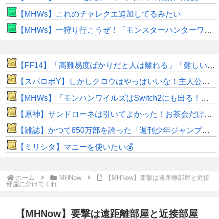
【MHWs】これのチャレクエ追加してるみたい
【MHWs】一狩り行こうぜ！「モンスターハンターワイルズ 序盤体験版」を8月5日（水）より配信！
​【FF14】「高難易度ばかりだと人は離れる」「難しいのも大事！」←このエオルゼアの未解決問題、大先輩であるWorld of Warcraftはどうしてる？
【スパロボY】しかしクロウはやっぱいいな！主人公として魅力的すぎる…！
【MHWs】「モンハンワイルズはSwitch2にも出る！」👈こいつにかけたい言葉ｗｗｗｗｗｗｗｗｗ
【原神】サンドローネは引いてよかった！お茶会だけでも元取れた。
【雑誌】かつて650万部を誇った「週刊少年ジャンプ」、発行部数が初の100万部割れ ピーク時の４分の１にまで減少
【ミリシタ】マニーを使いたい💰
ホーム
MHNow
【MHNow】要撃は遠距離部屋と近接
部屋に分けてくれ
【MHNow】要撃は遠距離部屋と近接部屋