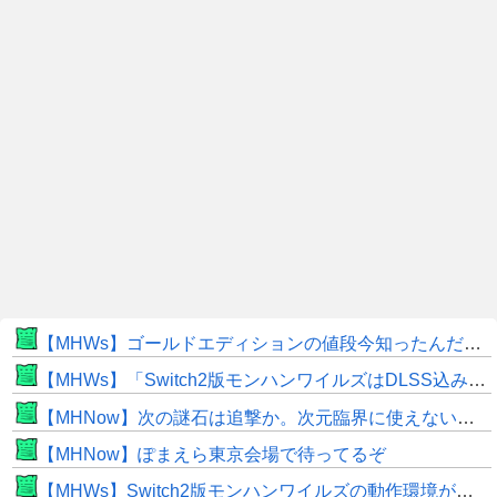
【MHWs】ゴールドエディションの値段今知ったんだけどやっっっっっっすwwwww
【MHWs】「Switch2版モンハンワイルズはDLSS込みで最大1440p動作」
【MHNow】次の謎石は追撃か。次元臨界に使えない時点で闘気活性以下のスキルだわ
【MHNow】ぽまえら東京会場で待ってるぞ
【MHWs】Switch2版モンハンワイルズの動作環境が判明！