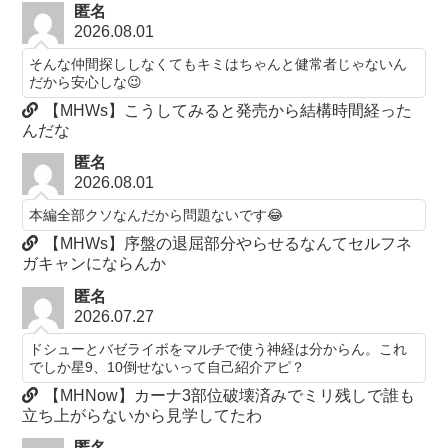
匿名
2026.08.01
そんな仲間探ししなくてもキミはちゃんと健常者じゃないん
だから安心しな😉
【MHWs】こうしてみると発売から結構時間経った
んだな
匿名
2026.08.01
本編全部クソなんだから問題ないです😂
【MHWs】序盤の退屈部分やらせるなんてセルフネ
ガキャンにならんか
匿名
2026.07.27
ドシューとバゼライボをマルチで使う神経は分からん。これ
でしか星9、10倒せないって自己紹介アピ？
【MHNow】カーナ3部位破壊済みでミリ残しで誰も
立ち上がらないから見学してたわ
匿名