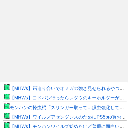
【MHWs】鍔迫り合いでオメガの強さ見せられるやつ一番すき
【MHWs】ヨドバシ行ったらレダウのキーホルダーが100円で売ってて草
モンハンの操虫棍「スリンガー取って…猟虫強化して…エキス取って… よし、戦うぞ」←これ
【MHWs】ワイルズアセンダンスのためにPS5pro買おうとしたら転売価格ばかりじゃねーか
【MHWs】モンハンワイルズ始めたけど普通に面白いじゃん