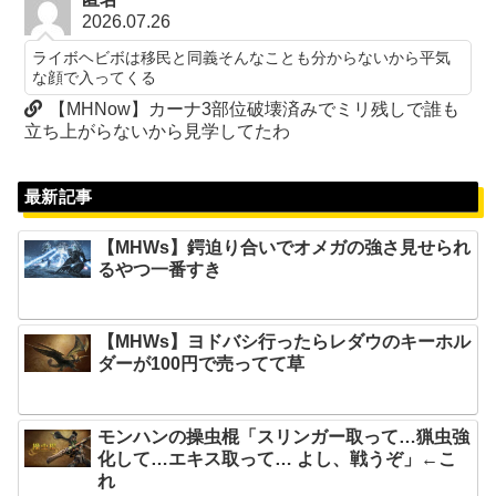
2026.07.26
ライボヘビボは移民と同義そんなことも分からないから平気
な顔で入ってくる
【MHNow】カーナ3部位破壊済みでミリ残しで誰も
立ち上がらないから見学してたわ
最新記事
【MHWs】鍔迫り合いでオメガの強さ見せられ
るやつ一番すき
【MHWs】ヨドバシ行ったらレダウのキーホル
ダーが100円で売ってて草
モンハンの操虫棍「スリンガー取って…猟虫強
化して…エキス取って… よし、戦うぞ」←こ
れ