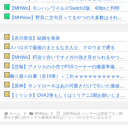
【MHWs】モンハンワイルズSwitch2版、40fpsと判明
【MHNow】野良に文句言ってるやつの大多数はそれしてないだけの雑魚だから聞く耳持つだけムダよ
【衣川里佳】結婚を発表
スパロボで最後のまともな主人公、クロウまで遡る
【MHWs】鍔迫り合いでオメガの強さ見せられるやつ一番すき
【悲報】アメリカの小売でPS5コーナーの撤退準備、はじまる
幽☆遊☆白書（全19巻）←これｗｗｗｗｗｗｗｗｗｗｗｗｗｗ
【原神】サンドローネはあの可愛さだけで引いた価値ある！
【ミリシタ】OVA2巻もしくはミリアニ2期お願いします🙏
ホーム
MHNow
【MHNow】ハンマーは現状ブラン胴
脚ルナ腕にjtkチャマス錬成出来ればソコソコのカタチにはなるで