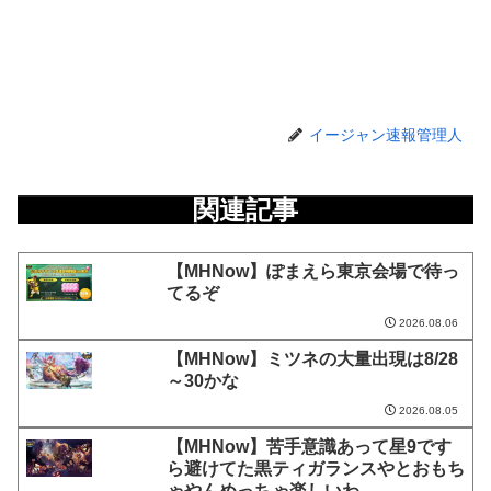
イージャン速報管理人
関連記事
【MHNow】ぽまえら東京会場で待っ
てるぞ
2026.08.06
【MHNow】ミツネの大量出現は8/28
～30かな
2026.08.05
【MHNow】苦手意識あって星9です
ら避けてた黒ティガランスやとおもち
ゃやんめっちゃ楽しいわ