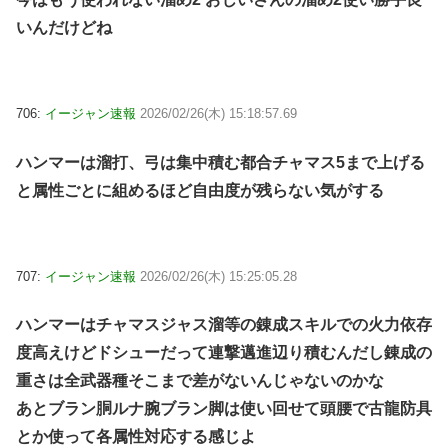
いんだけどね
706:
イージャン速報
2026/02/26(木) 15:18:57.69
ハンマーは溜打、弓は集中積む都合チャマス5まで上げる
と属性ごとに組めるほど自由度が残らない気がする
707:
イージャン速報
2026/02/26(木) 15:25:05.28
ハンマーはチャマスジャス溜等の錬成スキルでの火力依存
度高えけどドシューだって連撃邁進辺り積むんだし錬成の
重さは全武器種そこまで差がないんじゃないのかな
あとブラン胴ルナ腕ブラン脚は使い回せて頭腰で古龍防具
とか使って各属性対応する感じよ