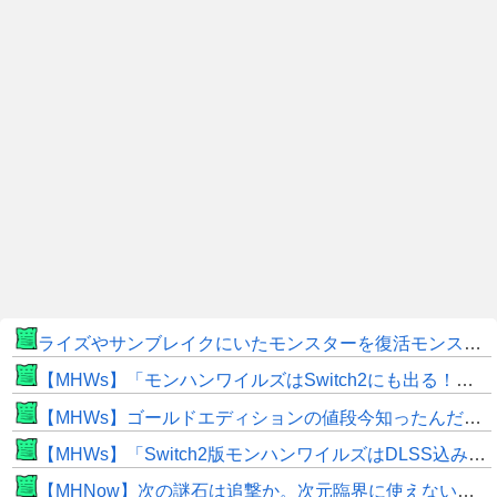
ライズやサンブレイクにいたモンスターを復活モンスターと呼ぶのはやめよう
【MHWs】「モンハンワイルズはSwitch2にも出る！」👈こいつにかけたい言葉ｗｗｗｗｗｗｗｗｗ
【MHWs】ゴールドエディションの値段今知ったんだけどやっっっっっっすwwwww
【MHWs】「Switch2版モンハンワイルズはDLSS込みで最大1440p動作」
【MHNow】次の謎石は追撃か。次元臨界に使えない時点で闘気活性以下のスキルだわ