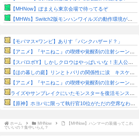
【MHNow】ぽまえら東京会場で待ってるぞ
【MHWs】Switch2版モンハンワイルズの動作環境が判明！
【モバマス×ワンピ】ありす「パンクハザード？」
【アニメ】『ヤニねこ』の喫煙や覚醒剤の注射シーン、青少年への影響をめぐってBPOで問題視「社会的な問題になっている時に紛らわしいことをするな」
【スパロボY】しかしクロウはやっぱいいな！主人公として魅力的すぎる…！
【ほの暮しの庭】リンとトバリの関係性に涙 キスケの株も急上昇
【アニメ】『ヤニねこ』の喫煙や覚醒剤の注射シーン、青少年への影響をめぐってBPOで問題視「社会的な問題になっている時に紛らわしいことをするな」
ライズやサンブレイクにいたモンスターを復活モンスターと呼ぶのはやめよう
【原神】ホヨバに限って執行官10位がただの空席なわけない！
ホーム
MHNow
【MHNow】ハンマーの装備ってこれ
でいいの？集中いらん？