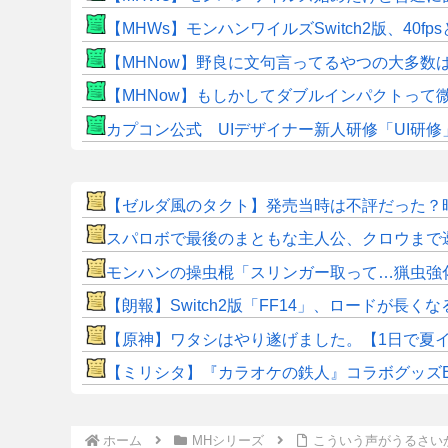
【MHWs】モンハンワイルズSwitch2版、40fp
【MHNow】野良に文句言ってるやつの大多数
【MHNow】もしかしてダブルインパクトって
カプコン公式 UIデザイナー新人研修「UI研
【ゼルダ風のタクト】発売当時は不評だった？
スパロボで最後のまともな主人公、クロウまで
モンハンの操虫棍「スリンガー取って…猟虫強
【朗報】Switch2版「FF14」、ロードが長
【原神】ワタシはやり遂げました。【1日で夏
【ミリシタ】『カラオケの鉄人』コラボグッズE
ホーム
MHシリーズ
こういう声がうるさい