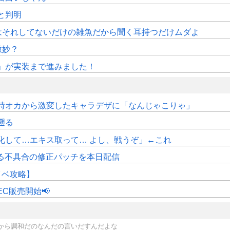
sと判明
はそれしてないだけの雑魚だから聞く耳持つだけムダよ
微妙？
修」が実装まで進みました！
時オカから激変したキャラデザに「なんじゃこりゃ」
遡る
化して…エキス取って… よし、戦うぞ」←これ
くなる不具合の修正パッチを本日配信
イベ攻略】
C販売開始📢
から調和だのなんだの言いだすんだよな