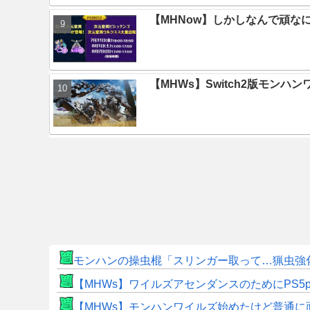
【MHNow】しかしなんで頑な
【MHWs】Switch2版モン
モンハンの操虫棍「スリンガー取って…猟虫強
【MHWs】ワイルズアセンダンスのためにPS5
【MHWs】モンハンワイルズ始めたけど普通に