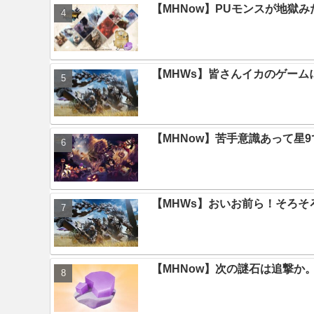
【MHNow】PUモンスが地獄
【MHWs】皆さんイカのゲー
【MHNow】苦手意識あって星
【MHWs】おいお前ら！そろそ
【MHNow】次の謎石は追撃