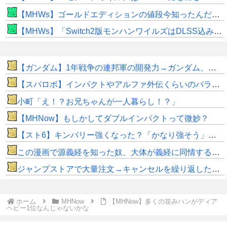
【MHWs】ゴールドエディションの値段今知ったんだけどやっっっっっっすwwwww
【MHWs】「Switch2版モンハンワイルズはDLSS込みで最大1440p動作」
【ガンダム】1年戦争の連邦軍の開発力→ガンダム、ガンキャノン、ガンタンク、ジム、ボール
【スパロボ】インパクトやアルファ外伝くらいのバランス求む！！ → インパクトも最終的にはコアブースターで雑魚は一撃で倒せてたけどね
小町「え！？お兄ちゃんが一人暮らし！？」
【MHNow】もしかしてダブルインパクトって微妙？
【スト6】キンバリー強くなった？「かなり強そう」「勝てなくなった」
この漫画で源義経を知った奴、大体が義経に同情するようになるｗｗｗｗｗｗｗｗ
ジャンプストアで大量注文→キャンセルを繰り返した女を逮捕 「注文で欲求が満たされた」総額43億円
ホーム
MHNow
【MHNow】多くの並みハンがディア
ヘビー1位なんじゃないかな