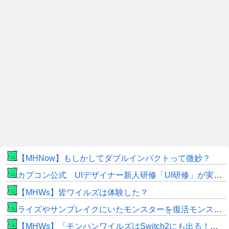
【MHNow】もしかしてダブルインパクトって微妙？
カプコン公式 UIデザイナー新人研修「UI研修」が実装まで進みました！
【MHWs】皆ワイルズは体験した？
ライズやサンブレイクにいたモンスターを復活モンスターと呼ぶのはやめよう
【MHWs】「モンハンワイルズはSwitch2にも出る！」👈こいつにかけたい言葉ｗｗｗｗｗｗｗｗｗ