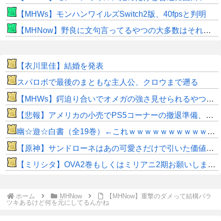
【MHWs】モンハンワイルズSwitch2版、40fpsと判明
【MHNow】野良に文句言ってるやつの大多数はそれしてないだけの雑魚だから聞く耳持つだけムダよ
【衣川里佳】結婚を発表
スパロボで最後のまともな主人公、クロウまで遡る
【MHWs】鍔迫り合いでオメガの強さ見せられるやつ一番すき
【悲報】アメリカの小売でPS5コーナーの撤退準備、はじまる
幽☆遊☆白書（全19巻）←これｗｗｗｗｗｗｗｗｗｗｗｗｗｗ
【原神】サンドローネはあの可愛さだけで引いた価値ある！
【ミリシタ】OVA2巻もしくはミリアニ2期お願いします🙏
ホーム
MHNow
【MHNow】重撃のダメって結構バラ
ツキあるけど何を元にしてるんかね