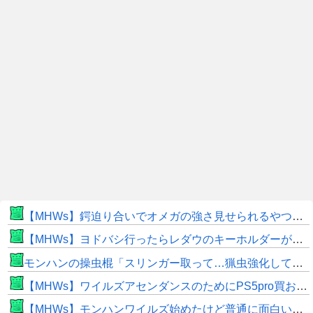
【MHWs】鍔迫り合いでオメガの強さ見せられるやつ一番すき
【MHWs】ヨドバシ行ったらレダウのキーホルダーが100円で売ってて草
モンハンの操虫棍「スリンガー取って…猟虫強化して…エキス取って… よし、戦うぞ」←これ
【MHWs】ワイルズアセンダンスのためにPS5pro買おうとしたら転売価格ばかりじゃねーか
【MHWs】モンハンワイルズ始めたけど普通に面白いじゃん