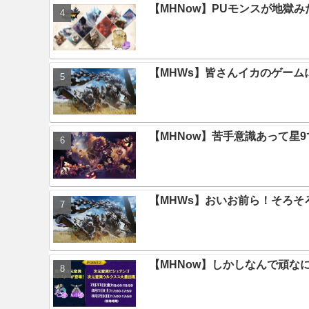
【MHNow】PUモンスが地獄
【MHWs】皆さんイカのゲー
【MHNow】苦手意識あって星
【MHWs】おいお前ら！そろそ
【MHNow】しかしなんで頑な