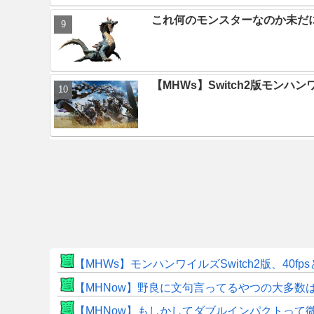
これ何のモンスターなのか未だ
【MHWs】Switch2版モン
【MHWs】モンハンワイルズSwitch2版、40fp
【MHNow】野良に文句言ってるやつの大多数
【MHNow】もしかしてダブルインパクトって