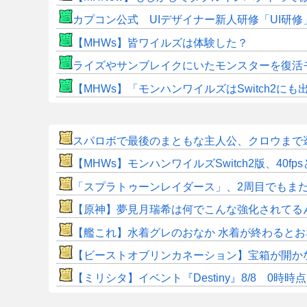
カプコン公式 UIデザイナー新人研修「UI研
【MHWs】皆ワイルズは体験した？
ライズやサンブレイクにいたモンスターを復活
【MHWs】「モンハンワイルズはSwitch2
スパロボで最後のまともな主人公、クロウまで
【MHWs】モンハンワイルズSwitch2版、40fp
「スプラトゥーンレイダース」、2周目でもま
【原神】夢見月瑞希は何でこんな強化されてる
【艦これ】水着グレのおなか 水着が終わると
【ビーストオブリンカネーション】宝箱が開か
【ミリシタ】イベント『Destiny』8/8 0