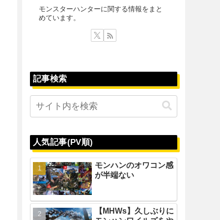
モンスターハンターに関する情報をまと
めています。
記事検索
人気記事(PV順)
モンハンのオワコン感
が半端ない
【MHWs】久しぶりに