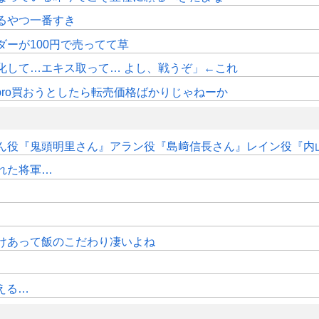
るやつ一番すき
ダーが100円で売ってて草
化して…エキス取って… よし、戦うぞ」←これ
pro買おうとしたら転売価格ばかりじゃねーか
ん役『鬼頭明里さん』アラン役『島﨑信長さん』レイン役『内
れた将軍…
けあって飯のこだわり凄いよね
える…