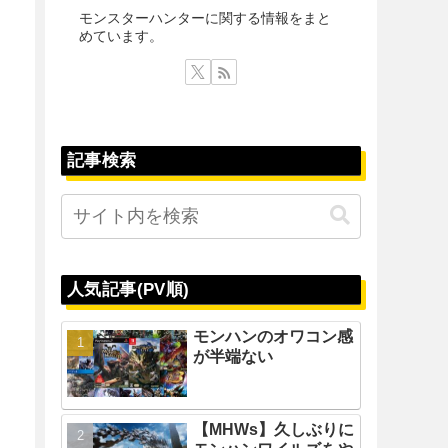
モンスターハンターに関する情報をまと
めています。
記事検索
人気記事(PV順)
モンハンのオワコン感
が半端ない
【MHWs】久しぶりに