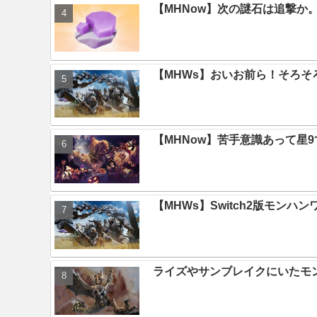
【MHNow】次の謎石は追撃
【MHWs】おいお前ら！そろそ
【MHNow】苦手意識あって星
【MHWs】Switch2版モン
ライズやサンブレイクにいたモ