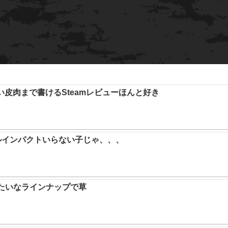
い皮肉まで書けるSteamレビューほんと好き
ルインパクトいらない子じゃ、、、
みたいなラインナップで草