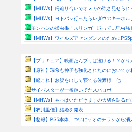
【MHWs】鍔迫り合いでオメガの強さ見せられ
【MHWs】ヨドバシ行ったらレダウのキーホル
モンハンの操虫棍「スリンガー取って…猟虫強
【MHWs】ワイルズアセンダンスのためにPS5
【プリキュア】映画たんプリは泣ける！？かり
【原神】瑞希も神子も強化されたのにおいてか
【艦これ】お腹を出して寝てる佐渡様 他
サイバスターが一番輝いてたスパロボ
【MHWs】やっぱいただきますの大切さ語るだ
【衣川里佳】結婚を発表
【悲報】PS5本体、ついにゲオのチラシから消