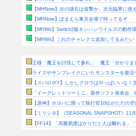
【MHNow】次の謎石は追撃か。次元臨界に使
【MHNow】ぽまえら東京会場で待ってるぞ
【MHWs】Switch2版モンハンワイルズの動
【MHWs】これのチャレクエ追加してるみたい
王様「魔王を討伐して参れ」 魔王「分かりまし
ライズやサンブレイクにいたモンスターを復活
【スパロボY】しかしクロウはやっぱいいな！
「イーグレットツーミニ」新作ソフト発表会、8
【原神】ホヨバに限って執行官10位がただの空
【ミリシタ】《SEASONAL SNAPSHOT
​【FF14】「高難易度ばかりだと人は離れる」「難