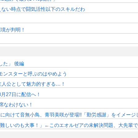
えない時点で闘気活性以下のスキルだわ
作環境が判明！
た」 後編
モンスターと呼ぶのはやめよう
主人公として魅力的すぎる…！
月27日に配信へ！
席なわけない！
》11月に向けて音無小鳥、青羽美咲が登場!!「勤労感謝」をイメージ
しいのも大事！」←このエオルゼアの未解決問題、大先輩であるWorl