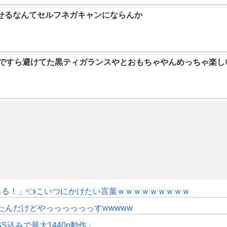
らせるなんてセルフネガキャンにならんか
9ですら避けてた黒ティガランスやとおもちゃやんめっちゃ楽し
にも出る！」👈こいつにかけたい言葉ｗｗｗｗｗｗｗｗｗ
たんだけどやっっっっっっすwwwww
SS込みで最大1440p動作」