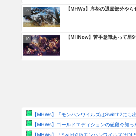
【MHWs】序盤の退屈部分や
【MHNow】苦手意識あって星
【MHWs】「モンハンワイルズはSwitch2
【MHWs】ゴールドエディションの値段今知っ
【MHWs】「Switch2版モンハンワイルズはDL