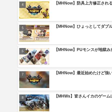
【MHNow】防具上方修正され
【MHNow】ひょっとしてダブ
【MHNow】PUモンスが地獄
【MHNow】最近始めたけど強
【MHWs】皆さんイカのゲー