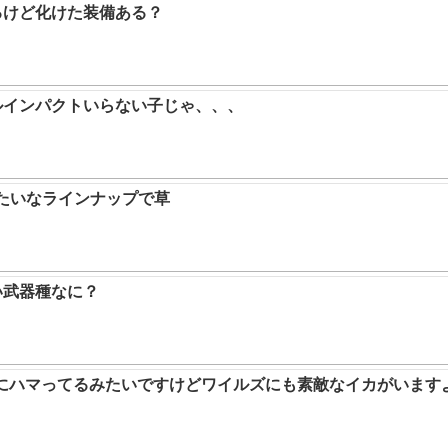
るけど化けた装備ある？
ルインパクトいらない子じゃ、、、
みたいなラインナップで草
い武器種なに？
ムにハマってるみたいですけどワイルズにも素敵なイカがいます