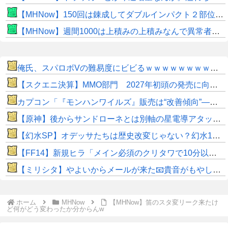
【MHNow】150回は錬成してダブルインパクト２部位だけって流石に泣けてくる
【MHNow】週間1000は上積みの上積みなんで異常者です
俺氏、スパロボVの難易度にビビるｗｗｗｗｗｗｗｗｗｗｗ
【スクエニ決算】MMO部門 2027年初頭の発売に向けた関連費用の先行計上により微増益
カプコン「『モンハンワイルズ』販売は“改善傾向”―中長期でワールド超え目指す」
【原神】後からサンドローネとは別軸の星電導アタッカー来そう。
【幻水SP】オデッサたちは歴史改変じゃない？幻水1で描かれなかった時期に主人公たちと出会う形か
​【FF14】新規ヒラ「メイン必須のクリタワで10分以上待たされるの普通じゃないだろ…」←これってそんなに異常か…？せっかちはこのゲームに向かないでっす！(白目)
【ミリシタ】やよいからメールが来た📧貴音がもやし栽培すごく上手いらしい ※ネタバレ注意 プレミアムパス特典メール※
ホーム
MHNow
【MHNow】笛のスタ変リーク来たけ
ど何がどう変わったか分からんw