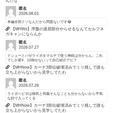
んだな
匿名
2026.08.01
本編全部クソなんだから問題ないです😂
【MHWs】序盤の退屈部分やらせるなんてセルフネ
ガキャンにならんか
匿名
2026.07.27
ドシューとバゼライボをマルチで使う神経は分からん。これ
でしか星9、10倒せないって自己紹介アピ？
【MHNow】カーナ3部位破壊済みでミリ残しで誰も
立ち上がらないから見学してたわ
匿名
2026.07.26
ライボヘビボは移民と同義そんなことも分からないから平気
な顔で入ってくる
【MHNow】カーナ3部位破壊済みでミリ残しで誰も
立ち上がらないから見学してたわ