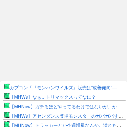
カプコン「『モンハンワイルズ』販売は“改善傾向”―中長期でワールド超え目指す」
【MHWs】なぁ…トリマックスってなに？
【MHNow】ガチるほどやってるわけではないが、かと言って要撃戦くらいしかやることないんだよな
【MHWs】アセンダンス登場モンスターのガバガバすぎる偽リークきたな
【MHNow】トラッカーとか今週増量なんか。溢れちゃうから来週にして欲しいわ何狩れいうねん