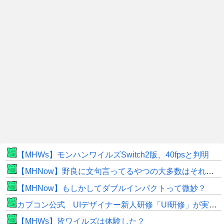
【MHWs】モンハンワイルズSwitch2版、40fpsと判明
【MHNow】野良に文句言ってるやつの大多数はそれしてないだけの雑魚だから聞く耳持つだけムダよ
【MHNow】もしかしてダブルインパクトって微妙？
カプコン公式 UIデザイナー新人研修「UI研修」が実装まで進みました！
【MHWs】皆ワイルズは体験した？