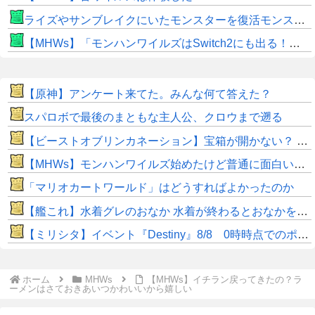
ライズやサンブレイクにいたモンスターを復活モンスターと呼ぶのはやめよう
【MHWs】「モンハンワイルズはSwitch2にも出る！」👈こいつにかけたい言葉ｗｗｗｗｗｗｗｗｗ
【原神】アンケート来てた。みんな何て答えた？
スパロボで最後のまともな主人公、クロウまで遡る
【ビーストオブリンカネーション】宝箱が開かない？ パスワードやマップ仕様に不満
【MHWs】モンハンワイルズ始めたけど普通に面白いじゃん
「マリオカートワールド」はどうすればよかったのか
【艦これ】水着グレのおなか 水着が終わるとおなかを隠してしまうから今のうちに堪能しておく 他
【ミリシタ】イベント『Destiny』8/8 0時時点でのポイント、ハイスコアのボーダー
ホーム
MHWs
【MHWs】イチラン戻ってきたの？ラ
ーメンはさておきあいつかわいいから嬉しい