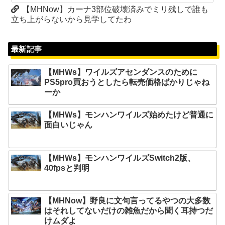
【MHNow】カーナ3部位破壊済みでミリ残しで誰も
立ち上がらないから見学してたわ
最新記事
【MHWs】ワイルズアセンダンスのために
PS5pro買おうとしたら転売価格ばかりじゃね
ーか
【MHWs】モンハンワイルズ始めたけど普通に
面白いじゃん
【MHWs】モンハンワイルズSwitch2版、
40fpsと判明
【MHNow】野良に文句言ってるやつの大多数
はそれしてないだけの雑魚だから聞く耳持つだ
けムダよ