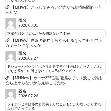
だから安心しな😉
【MHWs】こうしてみると発売から結構時間経った
んだな
匿名
2026.08.01
本編全部クソなんだから問題ないです😂
【MHWs】序盤の退屈部分やらせるなんてセルフネ
ガキャンにならんか
匿名
2026.07.27
ドシューとバゼライボをマルチで使う神経は分からん。これ
でしか星9、10倒せないって自己紹介アピ？
【MHNow】カーナ3部位破壊済みでミリ残しで誰も
立ち上がらないから見学してたわ
匿名
2026.07.26
ライボヘビボは移民と同義そんなことも分からないから平気
な顔で入ってくる