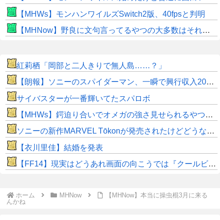
【MHWs】モンハンワイルズSwitch2版、40fpsと判明
【MHNow】野良に文句言ってるやつの大多数はそれしてないだけの雑魚だから聞く耳持つだけムダよ
紅莉栖「岡部と二人きりで無人島……？」
【朗報】ソニーのスパイダーマン、一瞬で興行収入2000億円突破…アニメ漫画が世界一人気とはなんだったのか
サイバスターが一番輝いてたスパロボ
【MHWs】鍔迫り合いでオメガの強さ見せられるやつ一番すき
ソニーの新作MARVEL Tōkonが発売されたけどどうなん？
【衣川里佳】結婚を発表
【FF14】現実はどうあれ画面の向こうでは『クールビューティーなお姉さん』になれる！これがネトゲの醍醐味だよな【リムサ放置】
ホーム
MHNow
【MHNow】本当に操虫棍3月に来る
んかね