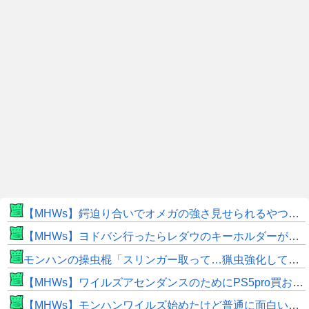
【MHWs】鍔迫り合いでオメガの強さ見せられるやつ一番すき
【MHWs】ヨドバシ行ったらレダウのキーホルダーが100円で売ってて草
モンハンの操虫棍「スリンガー取って…猟虫強化して…エキス取って… よし、戦うぞ」←これ
【MHWs】ワイルズアセンダンスのためにPS5pro買おうとしたら転売価格ばかりじゃねーか
【MHWs】モンハンワイルズ始めたけど普通に面白いじゃん