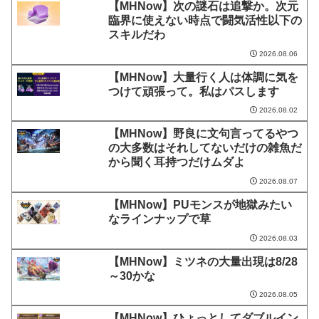
【MHNow】次の謎石は追撃か。次元
臨界に使えない時点で闘気活性以下の
スキルだわ
2026.08.06
【MHNow】大量行く人は体調に気を
つけて頑張って。私はパスします
2026.08.02
【MHNow】野良に文句言ってるやつ
の大多数はそれしてないだけの雑魚だ
から聞く耳持つだけムダよ
2026.08.07
【MHNow】PUモンスが地獄みたい
なラインナップで草
2026.08.03
【MHNow】ミツネの大量出現は8/28
～30かな
2026.08.05
【MHNow】ひょっとしてダブルイン