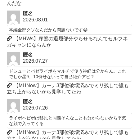
んだな
匿名
2026.08.01
本編全部クソなんだから問題ないです😂
【MHWs】序盤の退屈部分やらせるなんてセルフネ
ガキャンにならんか
匿名
2026.07.27
ドシューとバゼライボをマルチで使う神経は分からん。これ
でしか星9、10倒せないって自己紹介アピ？
【MHNow】カーナ3部位破壊済みでミリ残しで誰も
立ち上がらないから見学してたわ
匿名
2026.07.26
ライボヘビボは移民と同義そんなことも分からないから平気
な顔で入ってくる
【MHNow】カーナ3部位破壊済みでミリ残しで誰も
立ち上がらないから見学してたわ