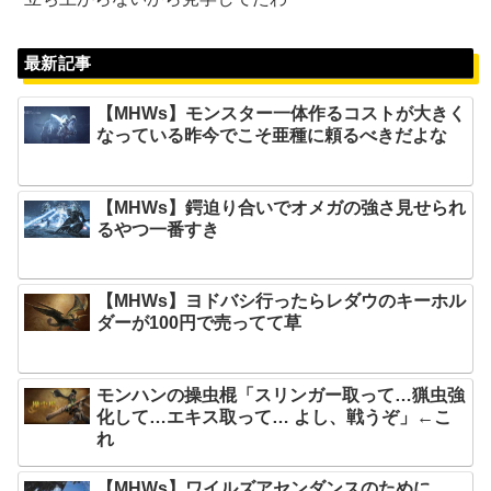
最新記事
【MHWs】モンスター一体作るコストが大きく
なっている昨今でこそ亜種に頼るべきだよな
【MHWs】鍔迫り合いでオメガの強さ見せられ
るやつ一番すき
【MHWs】ヨドバシ行ったらレダウのキーホル
ダーが100円で売ってて草
モンハンの操虫棍「スリンガー取って…猟虫強
化して…エキス取って… よし、戦うぞ」←こ
れ
【MHWs】ワイルズアセンダンスのために