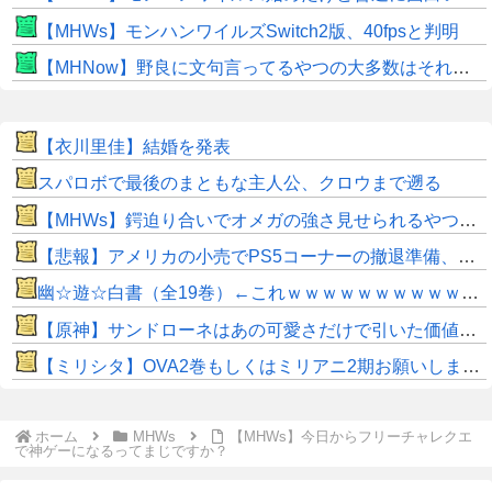
【MHWs】モンハンワイルズSwitch2版、40fpsと判明
【MHNow】野良に文句言ってるやつの大多数はそれしてないだけの雑魚だから聞く耳持つだけムダよ
【衣川里佳】結婚を発表
スパロボで最後のまともな主人公、クロウまで遡る
【MHWs】鍔迫り合いでオメガの強さ見せられるやつ一番すき
【悲報】アメリカの小売でPS5コーナーの撤退準備、はじまる
幽☆遊☆白書（全19巻）←これｗｗｗｗｗｗｗｗｗｗｗｗｗｗ
【原神】サンドローネはあの可愛さだけで引いた価値ある！
【ミリシタ】OVA2巻もしくはミリアニ2期お願いします🙏
ホーム
MHWs
【MHWs】今日からフリーチャレクエ
で神ゲーになるってまじですか？