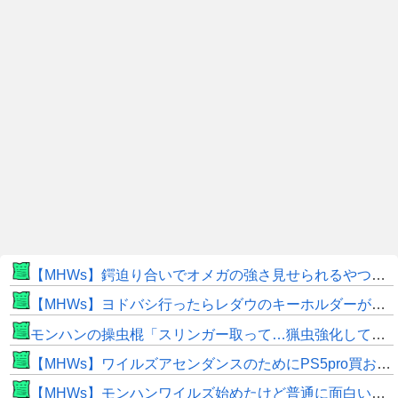
【MHWs】鍔迫り合いでオメガの強さ見せられるやつ一番すき
【MHWs】ヨドバシ行ったらレダウのキーホルダーが100円で売ってて草
モンハンの操虫棍「スリンガー取って…猟虫強化して…エキス取って… よし、戦うぞ」←これ
【MHWs】ワイルズアセンダンスのためにPS5pro買おうとしたら転売価格ばかりじゃねーか
【MHWs】モンハンワイルズ始めたけど普通に面白いじゃん