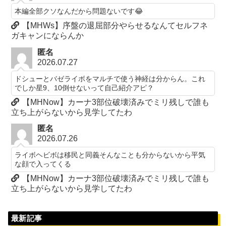
本編全部クソなんだから問題ないです😂
【MHWs】序盤の退屈部分やらせるなんてセルフネ
ガキャンにならんか
匿名
2026.07.27
ドシューとバゼライボをマルチで使う神経は分からん。これ
でしか星9、10倒せないって自己紹介アピ？
【MHNow】カーナ3部位破壊済みでミリ残しで誰も
立ち上がらないから見学してたわ
匿名
2026.07.26
ライボヘビボは移民と同義そんなことも分からないから平気
な顔で入ってくる
【MHNow】カーナ3部位破壊済みでミリ残しで誰も
立ち上がらないから見学してたわ
最新記事