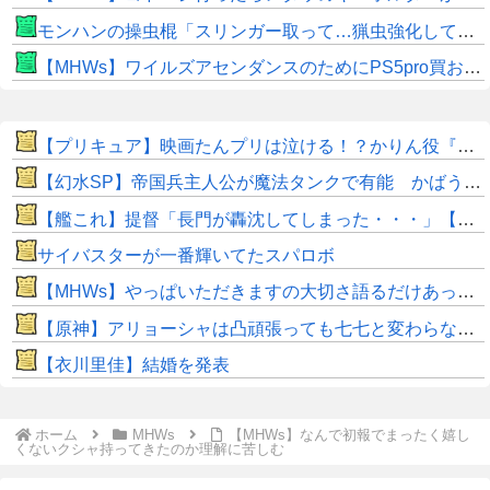
モンハンの操虫棍「スリンガー取って…猟虫強化して…エキス取って… よし、戦うぞ」←これ
【MHWs】ワイルズアセンダンスのためにPS5pro買おうとしたら転売価格ばかりじゃねーか
【プリキュア】映画たんプリは泣ける！？かりん役『鬼頭明里さん』アラン役『島﨑信長さん』レイン役『内山昂輝さん』だと判明！！
【幻水SP】帝国兵主人公が魔法タンクで有能 かばう＋魔防35％UP、アバターではなく性能も変化
【艦これ】提督「長門が轟沈してしまった・・・」【SS】
サイバスターが一番輝いてたスパロボ
【MHWs】やっぱいただきますの大切さ語るだけあって飯のこだわり凄いよね
【原神】アリョーシャは凸頑張っても七七と変わらない感じか。
【衣川里佳】結婚を発表
ホーム
MHWs
【MHWs】なんで初報でまったく嬉し
くないクシャ持ってきたのか理解に苦しむ