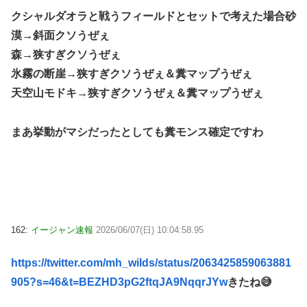
クシャルダオラと戦うフィールドとセットで考えた場合砂
漠→斜面クソうぜぇ
森→狭すぎクソうぜぇ
氷霧の断崖→狭すぎクソうぜぇ＆糞マップうぜぇ
天空山モドキ→狭すぎクソうぜぇ＆糞マップうぜぇ
まあ挙動がマシだったとしても糞モンス確定ですわ
162:
イージャン速報
2026/06/07(日) 10:04:58.95
https://twitter.com/mh_wilds/status/2063425859063881
905?s=46&t=BEZHD3pG2ftqJA9NqqrJYw
きたね😅