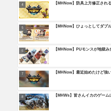
【MHNow】防具上方修正され
【MHNow】ひょっとしてダブ
【MHNow】PUモンスが地獄
【MHNow】最近始めたけど強
【MHWs】皆さんイカのゲー