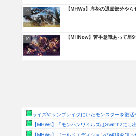
【MHWs】序盤の退屈部分や
【MHNow】苦手意識あって星
ライズやサンブレイクにいたモンスターを復活
【MHWs】「モンハンワイルズはSwitch2
【MHWs】ゴールドエディションの値段今知っ