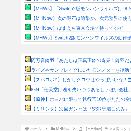
【MHWs】「Switch2版モンハンワイルズはDL
【MHNow】次の謎石は追撃か。次元臨界に使
【MHNow】ぽまえら東京会場で待ってるぞ
【MHWs】Switch2版モンハンワイルズの動
阿万音鈴羽「あたしは正真正銘の奇策士鈴羽だ
ライズやサンブレイクにいたモンスターを復活
【スパロボY】しかしクロウはやっぱいいな！
IGN「任天堂は魂を失いつつあるしょぼい会社
【原神】ホヨバに限って執行官10位がただの空
【ミリシタ】次回ガシャは『SSR馬場このみ』『SS
ホーム
MHNow
【MHNow】ランス両スタ