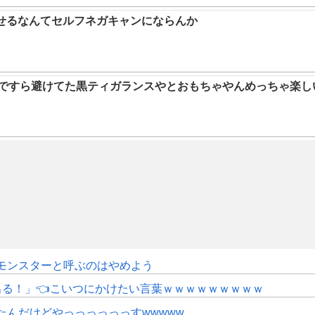
らせるなんてセルフネガキャンにならんか
9ですら避けてた黒ティガランスやとおもちゃやんめっちゃ楽し
モンスターと呼ぶのはやめよう
にも出る！」👈こいつにかけたい言葉ｗｗｗｗｗｗｗｗｗ
たんだけどやっっっっっっすwwwww