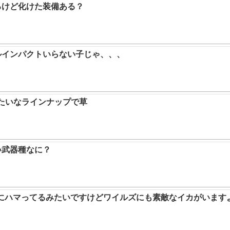
るけど化けた装備ある？
ルインパクトいらない子じゃ、、、
みたいなラインナップで草
い武器種なに？
ムにハマってるみたいですけどワイルズにも素敵なイカがいます