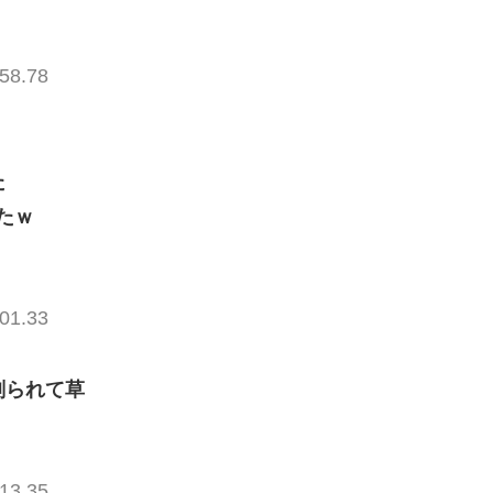
58.78
た
たｗ
01.33
削られて草
13.35