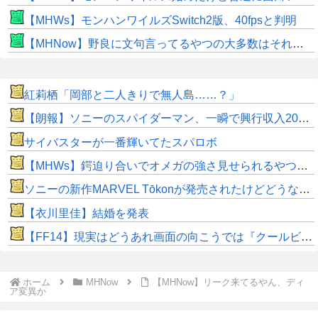
【MHWs】モンハンワイルズSwitch2版、40fpsと判明
【MHNow】野良に文句言ってるやつの大多数はそれしてないだけの雑魚だから聞く耳持つだけムダよ
紅莉栖「岡部と二人きりで無人島……？」
【朗報】ソニーのスパイダーマン、一瞬で興行収入2000億円突破…アニメ漫画が世界一人気とはなんだったのか
サイバスターが一番輝いてたスパロボ
【MHWs】鍔迫り合いでオメガの強さ見せられるやつ一番すき
ソニーの新作MARVEL Tōkonが発売されたけどどうなん？
【衣川里佳】結婚を発表
【FF14】現実はどうあれ画面の向こうでは『クールビューティーなお姉さん』になれる！これがネトゲの醍醐味だよな【リムサ放置】
ホーム
MHNow
【MHNow】リーク来てるやん、ディ
ア変異か