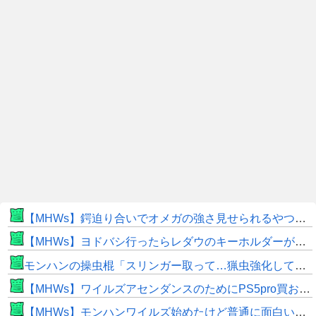
【MHWs】鍔迫り合いでオメガの強さ見せられるやつ一番すき
【MHWs】ヨドバシ行ったらレダウのキーホルダーが100円で売ってて草
モンハンの操虫棍「スリンガー取って…猟虫強化して…エキス取って… よし、戦うぞ」←これ
【MHWs】ワイルズアセンダンスのためにPS5pro買おうとしたら転売価格ばかりじゃねーか
【MHWs】モンハンワイルズ始めたけど普通に面白いじゃん