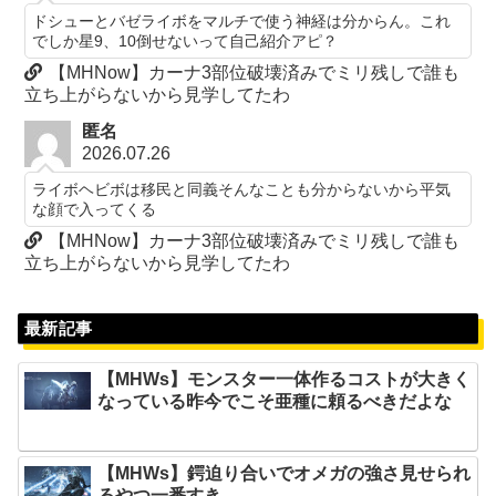
ドシューとバゼライボをマルチで使う神経は分からん。これ
でしか星9、10倒せないって自己紹介アピ？
【MHNow】カーナ3部位破壊済みでミリ残しで誰も
立ち上がらないから見学してたわ
匿名
2026.07.26
ライボヘビボは移民と同義そんなことも分からないから平気
な顔で入ってくる
【MHNow】カーナ3部位破壊済みでミリ残しで誰も
立ち上がらないから見学してたわ
最新記事
【MHWs】モンスター一体作るコストが大きく
なっている昨今でこそ亜種に頼るべきだよな
【MHWs】鍔迫り合いでオメガの強さ見せられ
るやつ一番すき