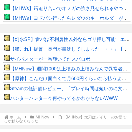
【MHWs】鍔迫り合いでオメガの強さ見せられるやつ一番すき
【MHWs】ヨドバシ行ったらレダウのキーホルダーが100円で売ってて草
【幻水SP】雷パは不利属性以外ならゴリ押し可能 エギル・ラグナル・キカが強力
【艦これ】提督「長門が轟沈してしまった・・・」【SS】
サイバスターが一番輝いてたスパロボ
【MHNow】週間1000は上積みの上積みなんで異常者です
【原神】こんだけ面白くて月600円くらいなら払うよな。
Steamの低評価レビュー、「プレイ時間は短いのに文章は長い」という謎の傾向が分析で浮き彫りに
ハンターハンター今何やってるかわからないWWW
ホーム
MHNow
【MHNow】太刀はデイリーのお題で
しか触らなくなった