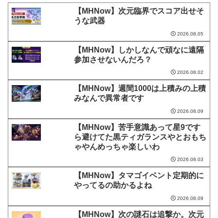
【MHNow】次元臨界でスコア出せそ
うな武器
2026.08.05
【MHNow】しかしなんで頑なに遠隔
参加させないんだろ？
2026.08.02
【MHNow】週間1000は上積みの上積
みなんで異常者です
2026.08.09
【MHNow】苦手意識あって星9です
ら避けてた黒ティガランスやとおもち
ゃやんめっちゃ楽しいわ
2026.08.03
【MHNow】タマゴイベント定期的に
やってるの助かるよね
2026.08.09
【MHNow】次の謎石は追撃か。次元