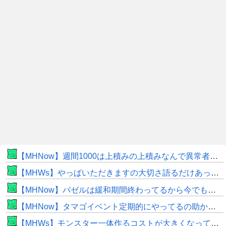
【MHNow】週間1000は上積みの上積みなんで異常者です
【MHWs】やっぱいただきますの大切さ語るだけあって飯のこだわり凄いよね
【MHNow】バゼルは緩和期間終わってるから今でもとんでもない数必要なんじゃない？
【MHNow】タマゴイベント定期的にやってるの助かるよね
【MHWs】モンスター一体作るコストが大きくなっている昨今でこそ亜種に頼るべきだよな