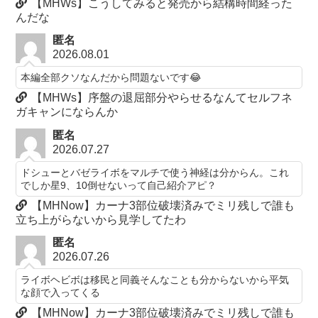
【MHWs】こうしてみると発売から結構時間経った
んだな
匿名
2026.08.01
本編全部クソなんだから問題ないです😂
【MHWs】序盤の退屈部分やらせるなんてセルフネ
ガキャンにならんか
匿名
2026.07.27
ドシューとバゼライボをマルチで使う神経は分からん。これ
でしか星9、10倒せないって自己紹介アピ？
【MHNow】カーナ3部位破壊済みでミリ残しで誰も
立ち上がらないから見学してたわ
匿名
2026.07.26
ライボヘビボは移民と同義そんなことも分からないから平気
な顔で入ってくる
【MHNow】カーナ3部位破壊済みでミリ残しで誰も