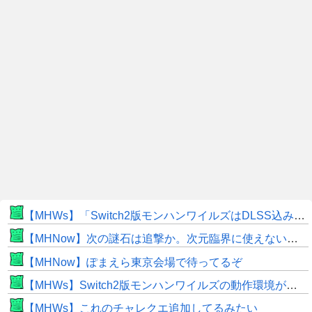
【MHWs】「Switch2版モンハンワイルズはDLSS込みで最大1440p動作」
【MHNow】次の謎石は追撃か。次元臨界に使えない時点で闘気活性以下のスキルだわ
【MHNow】ぽまえら東京会場で待ってるぞ
【MHWs】Switch2版モンハンワイルズの動作環境が判明！
【MHWs】これのチャレクエ追加してるみたい