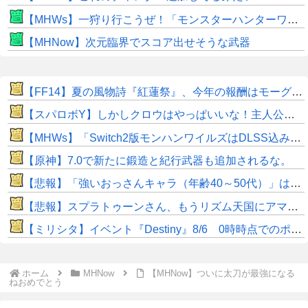
【MHWs】一狩り行こうぜ！「モンスターハンターワイルズ 序盤体験版」を8月5日（水）より配信！
【MHNow】次元臨界でスコア出せそうな武器
【FF14】夏の風物詩『紅蓮祭』、今年の報酬はモーグリ特大マウント！ヒカセン達の評価はいかに？「水着や浴衣などのかわいいオシャレ装備が良かった」との声も
【スパロボY】しかしクロウはやっぱいいな！主人公として魅力的すぎる…！
【MHWs】「Switch2版モンハンワイルズはDLSS込みで最大1440p動作」
【原神】7.0で新たに鍛造と紀行武器も追加されるな。
【悲報】「強いおっさんキャラ（年齢40～50代）」はよくいるけど「強いおばさん」はいない…
【悲報】スプラトゥーンさん、もうリズム天国にアマゾンランキングで敗北wwwwwwwww
【ミリシタ】イベント『Destiny』8/6 0時時点でのポイント、ハイスコアのボーダー
ホーム
MHNow
【MHNow】ついに太刀が最強になる
ねおめでとう