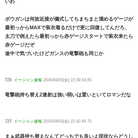
いわ
ボウガンは何故近接が儀式してちまちまと溜めるゲージが
最初っからMAXで装衣着るだけで更に回復してんだろ、
太刀で例えたら最初っから赤ゲージスタートで装衣来たら
赤ゲージだぞ
途中で気づいたけどガンスの竜撃砲も同じか
723:
イージャン速報
2026/04/03(金) 22:39:59.85
竜撃砲持ち替え2連射は強い弱いは置いといてロマンだな
727:
イージャン速報
2026/04/03(金) 22:42:49.75
まぁ武器持ち替えなんてどっちでも良いよ現状ならどうし