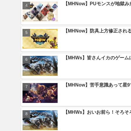
【MHNow】PUモンスが地獄
【MHNow】防具上方修正され
【MHWs】皆さんイカのゲー
【MHNow】苦手意識あって星
【MHWs】おいお前ら！そろそ