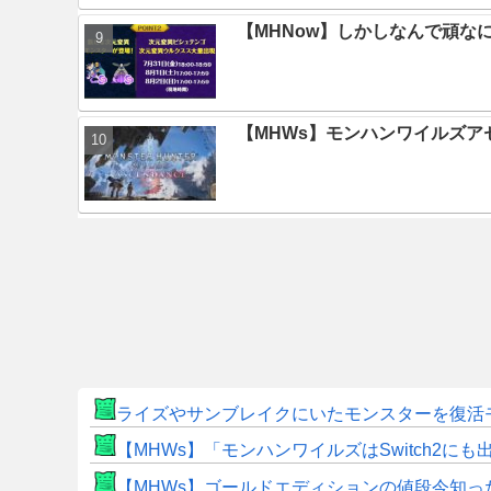
【MHNow】しかしなんで頑な
【MHWs】モンハンワイルズ
ライズやサンブレイクにいたモンスターを復活
【MHWs】「モンハンワイルズはSwitch2
【MHWs】ゴールドエディションの値段今知っ