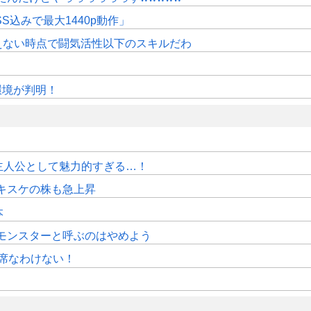
SS込みで最大1440p動作」
えない時点で闘気活性以下のスキルだわ
作環境が判明！
主人公として魅力的すぎる…！
キスケの株も急上昇
本
モンスターと呼ぶのはやめよう
席なわけない！