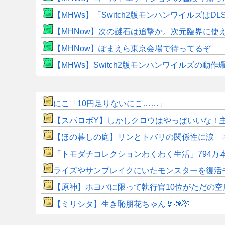
【MHWs】「Switch2版モンハンワイルズはDL
【MHNow】次の謎石は追撃か。次元臨界に使
【MHNow】ぽまえら東京会場で待ってるぞ
【MHWs】Switch2版モンハンワイルズの動
にこ「10円足りないにこ……」
【スパロボY】しかしクロウはやっぱいいな！
【ほの暮しの庭】リンとトバリの関係性に涙 
「トモダチコレクションわくわく生活」794万
ライズやサンブレイクにいたモンスターを復活
【原神】ホヨバに限って執行官10位がただの空
【ミリシタ】生き恥朋花ちゃん👙👰💒