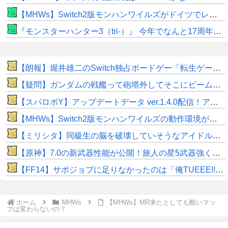
【MHWs】Switch2版モンハンワイルズがドイツでレーティングされる！9月のサードダイレクトで発表か！？
『モンスターハンター3（tri-）』 今年でなんと17周年！！
【朗報】堀井雄二のSwitch独占ボードゲー「転生ゲーム」（DL専売3980円）が今日発売なうえ微妙
【疑問】ガンダムの戦艦って砲塔外してそこにビームライフル挿しといたらいいんじゃない？？？？
【スパロボY】アップデートデータ ver.1.4.0配信！アニバーサリーエキスパンションパックも本日配信！
【MHWs】Switch2版モンハンワイルズの動作環境が判明！
【ミリシタ】同級生の脳を破壊していそうなアイドルちゃん🧠⚡
【原神】7.0の新武器性能が公開！旅人の星5武器強くね⁉
​【FF14】サポジョブに足りなかったのは「俺TUEEE!!」感！？もっとヒカセンを無双させてくれｗｗ
ホーム
MHWs
【MHWs】MR来たとしても酷いマッ
プは変わらないの？