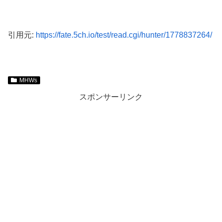
引用元:
https://fate.5ch.io/test/read.cgi/hunter/1778837264/
MHWs
スポンサーリンク