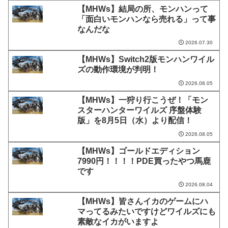
【MHWs】結局の所、モンハンって
「面白いモンハンなら売れる」って事
なんだな
2026.07.30
【MHWs】Switch2版モンハンワイル
ズの動作環境が判明！
2026.08.05
【MHWs】一狩り行こうぜ！「モン
スターハンターワイルズ 序盤体験
版」を8月5日（水）より配信！
2026.08.05
【MHWs】ゴールドエディション
7990円！！！！PDE買ったやつ馬鹿
です
2026.08.04
【MHWs】皆さんイカのゲームにハ
マってるみたいですけどワイルズにも
素敵なイカがいますよ