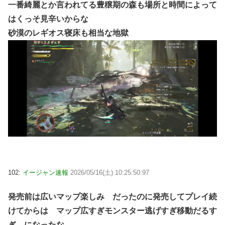
一番綺麗とか言われてる豊穣期の森も場所と時間によって
はくっそ見辛いからな
砂漠のレギオス寝床も相当な地獄
102:
イージャン速報
2026/05/16(土) 10:25:50.97
発売前は広いマップ楽しみ だったのに発売してプレイ続
けてからは マップ広すぎモンスター逃げすぎ移動だるす
ぎ になったな