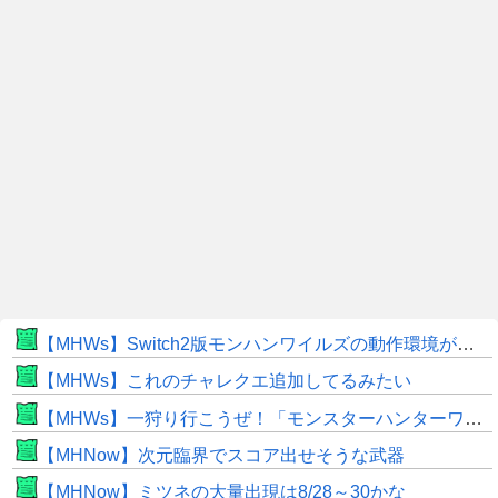
【MHWs】Switch2版モンハンワイルズの動作環境が判明！
【MHWs】これのチャレクエ追加してるみたい
【MHWs】一狩り行こうぜ！「モンスターハンターワイルズ 序盤体験版」を8月5日（水）より配信！
【MHNow】次元臨界でスコア出せそうな武器
【MHNow】ミツネの大量出現は8/28～30かな