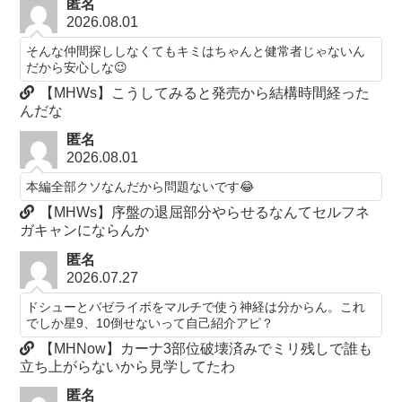
匿名
2026.08.01
そんな仲間探ししなくてもキミはちゃんと健常者じゃないん
だから安心しな😉
【MHWs】こうしてみると発売から結構時間経った
んだな
匿名
2026.08.01
本編全部クソなんだから問題ないです😂
【MHWs】序盤の退屈部分やらせるなんてセルフネ
ガキャンにならんか
匿名
2026.07.27
ドシューとバゼライボをマルチで使う神経は分からん。これ
でしか星9、10倒せないって自己紹介アピ？
【MHNow】カーナ3部位破壊済みでミリ残しで誰も
立ち上がらないから見学してたわ
匿名