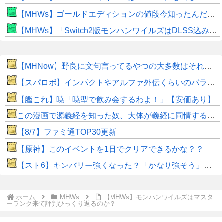
【MHWs】ゴールドエディションの値段今知ったんだけどやっっっっっっすwwwww
【MHWs】「Switch2版モンハンワイルズはDLSS込みで最大1440p動作」
【MHNow】野良に文句言ってるやつの大多数はそれしてないだけの雑魚だから聞く耳持つだけムダよ
【スパロボ】インパクトやアルファ外伝くらいのバランス求む！！ → インパクトも最終的にはコアブースターで雑魚は一撃で倒せてたけどね
【艦これ】暁「暁型で飲み会するわよ！」【安価あり】
この漫画で源義経を知った奴、大体が義経に同情するようになるｗｗｗｗｗｗｗｗ
【8/7】ファミ通TOP30更新
【原神】このイベントを1日でクリアできるかな？？
【スト6】キンバリー強くなった？「かなり強そう」「勝てなくなった」
ホーム
MHWs
【MHWs】モンハンワイルズはマスタ
ーランク来て評判ひっくり返るのか？