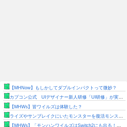
【MHNow】もしかしてダブルインパクトって微妙？
カプコン公式 UIデザイナー新人研修「UI研修」が実装まで進みました！
【MHWs】皆ワイルズは体験した？
ライズやサンブレイクにいたモンスターを復活モンスターと呼ぶのはやめよう
【MHWs】「モンハンワイルズはSwitch2にも出る！」👈こいつにかけたい言葉ｗｗｗｗｗｗｗｗｗ