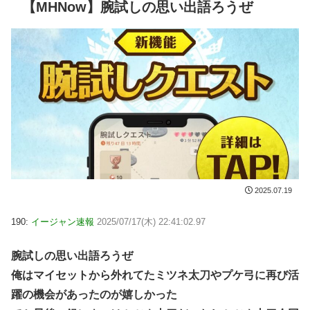
【MHNow】腕試しの思い出語ろうぜ
2025.07.19
190:
イージャン速報
2025/07/17(木) 22:41:02.97
腕試しの思い出語ろうぜ
俺はマイセットから外れてたミツネ太刀やプケ弓に再び活
躍の機会があったのが嬉しかった