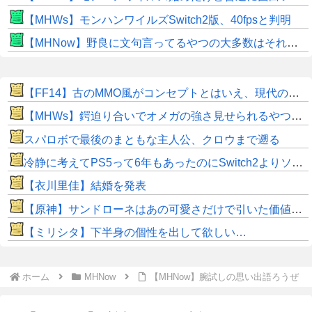
【MHWs】モンハンワイルズSwitch2版、40fpsと判明
【MHNow】野良に文句言ってるやつの大多数はそれしてないだけの雑魚だから聞く耳持つだけムダよ
【FF14】古のMMO風がコンセプトとはいえ、現代の環境に「アクセ極低ドロ率」は合っていないのでは？と話題に
【MHWs】鍔迫り合いでオメガの強さ見せられるやつ一番すき
スパロボで最後のまともな主人公、クロウまで遡る
冷静に考えてPS5って6年もあったのにSwitch2よりソフト売れないのヤバいよな
【衣川里佳】結婚を発表
【原神】サンドローネはあの可愛さだけで引いた価値ある！
【ミリシタ】下半身の個性を出して欲しい…
ホーム
MHNow
【MHNow】腕試しの思い出語ろうぜ