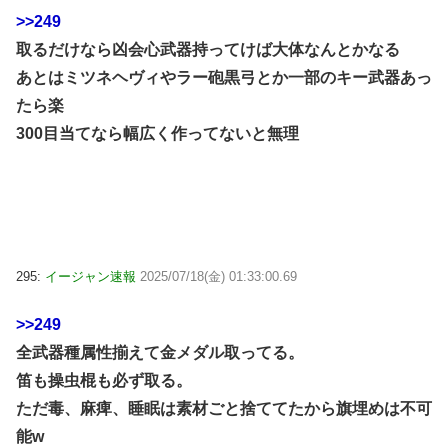
>>249
取るだけなら凶会心武器持ってけば大体なんとかなる
あとはミツネヘヴィやラー砲黒弓とか一部のキー武器あっ
たら楽
300目当てなら幅広く作ってないと無理
295:
イージャン速報
2025/07/18(金) 01:33:00.69
>>249
全武器種属性揃えて金メダル取ってる。
笛も操虫棍も必ず取る。
ただ毒、麻痺、睡眠は素材ごと捨ててたから旗埋めは不可
能w