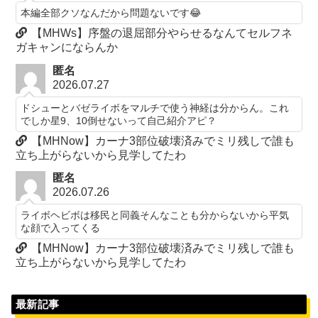
本編全部クソなんだから問題ないです😂
【MHWs】序盤の退屈部分やらせるなんてセルフネ
ガキャンにならんか
匿名
2026.07.27
ドシューとバゼライボをマルチで使う神経は分からん。これ
でしか星9、10倒せないって自己紹介アピ？
【MHNow】カーナ3部位破壊済みでミリ残しで誰も
立ち上がらないから見学してたわ
匿名
2026.07.26
ライボヘビボは移民と同義そんなことも分からないから平気
な顔で入ってくる
【MHNow】カーナ3部位破壊済みでミリ残しで誰も
立ち上がらないから見学してたわ
最新記事