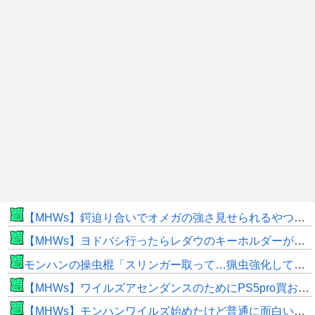
【MHWs】鍔迫り合いでオメガの強さ見せられるやつ一番すき
【MHWs】ヨドバシ行ったらレダウのキーホルダーが100円で売ってて草
モンハンの操虫棍「スリンガー取って…猟虫強化して…エキス取って… よし、戦うぞ」←これ
【MHWs】ワイルズアセンダンスのためにPS5pro買おうとしたら転売価格ばかりじゃねーか
【MHWs】モンハンワイルズ始めたけど普通に面白いじゃん