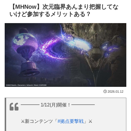
【MHNow】次元臨界あんまり把握してな
いけど参加するメリットある？
2026.01.12
━━━━ 1/12(月)開催！━━━━━
⚔️新コンテンツ「
#拠点要撃戦
」⚔️