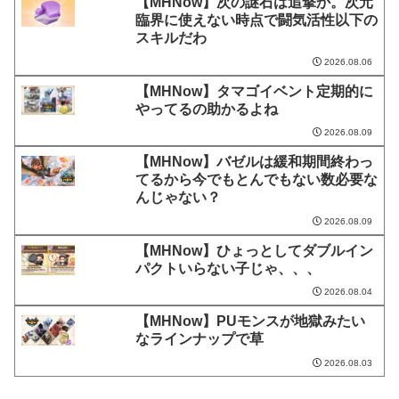
【MHNow】次の謎石は追撃か。次元
臨界に使えない時点で闘気活性以下の
スキルだわ
2026.08.06
【MHNow】タマゴイベント定期的に
やってるの助かるよね
2026.08.09
【MHNow】バゼルは緩和期間終わっ
てるから今でもとんでもない数必要な
んじゃない？
2026.08.09
【MHNow】ひょっとしてダブルイン
パクトいらない子じゃ、、、
2026.08.04
【MHNow】PUモンスが地獄みたい
なラインナップで草
2026.08.03