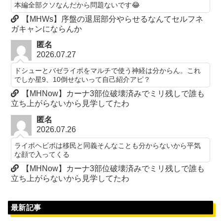
本編全部クソなんだから問題ないです😂
【MHWs】序盤の退屈部分やらせるなんてセルフネ
ガキャンにならんか
匿名
2026.07.27
ドシューとバゼライボをマルチで使う神経は分からん。これ
でしか星9、10倒せないって自己紹介アピ？
【MHNow】カーナ3部位破壊済みでミリ残しで誰も
立ち上がらないから見学してたわ
匿名
2026.07.26
ライボヘビボは移民と同義そんなことも分からないから平気
な顔で入ってくる
【MHNow】カーナ3部位破壊済みでミリ残しで誰も
立ち上がらないから見学してたわ
最新記事