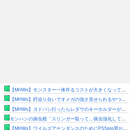
【MHWs】モンスター一体作るコストが大きくなっている昨今でこそ亜種に頼るべきだよな
【MHWs】鍔迫り合いでオメガの強さ見せられるやつ一番すき
【MHWs】ヨドバシ行ったらレダウのキーホルダーが100円で売ってて草
モンハンの操虫棍「スリンガー取って…猟虫強化して…エキス取って… よし、戦うぞ」←これ
【MHWs】ワイルズアセンダンスのためにPS5pro買おうとしたら転売価格ばかりじゃねーか