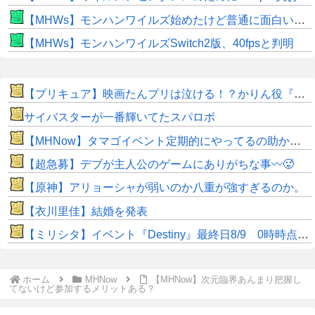
【MHWs】モンハンワイルズ始めたけど普通に面白いじゃん
【MHWs】モンハンワイルズSwitch2版、40fpsと判明
【プリキュア】映画たんプリは泣ける！？かりん役『鬼頭明里さん』アラン役『島﨑信長さん』レイン役『内山昂輝さん』だと判明！！
サイバスターが一番輝いてたスパロボ
【MHNow】タマゴイベント定期的にやってるの助かるよね
【超急募】デブが主人公のゲームにありがちな事〰🥵
【原神】アリョーシャが弱いのか八重が強すぎるのか。
【衣川里佳】結婚を発表
【ミリシタ】イベント『Destiny』最終日8/9 0時時点でのポイント、ハイスコアのボーダー
ホーム
MHNow
【MHNow】次元臨界あんまり把握し
てないけど参加するメリットある？