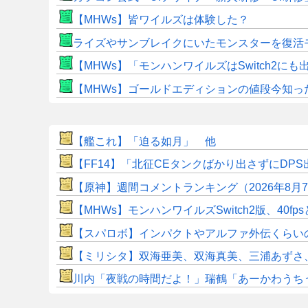
【MHWs】皆ワイルズは体験した？
ライズやサンブレイクにいたモンスターを復活
【MHWs】「モンハンワイルズはSwitch2
【MHWs】ゴールドエディションの値段今知っ
【艦これ】「迫る如月」 他
【FF14】「北征CEタンクばかり出さずにD
【原神】週間コメントランキング（2026年8月
【MHWs】モンハンワイルズSwitch2版、40fp
【スパロボ】インパクトやアルファ外伝くらい
【ミリシタ】双海亜美、双海真美、三浦あずさ、秋月律子のカ
川内「夜戦の時間だよ！」瑞鶴「あーかわうち