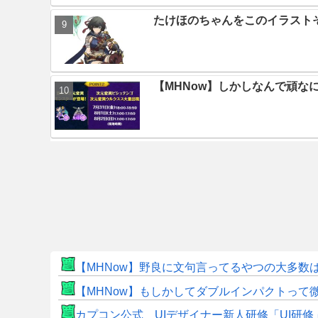
たけほのちゃんをこのイラスト
【MHNow】しかしなんで頑な
【MHNow】野良に文句言ってるやつの大多数
【MHNow】もしかしてダブルインパクトって
カプコン公式 UIデザイナー新人研修「UI研