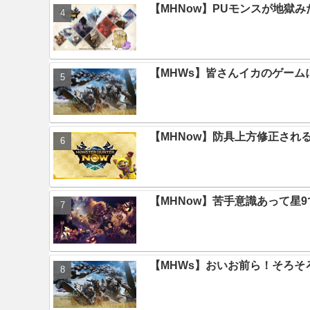
【MHNow】PUモンスが地獄
【MHWs】皆さんイカのゲー
【MHNow】防具上方修正され
【MHNow】苦手意識あって星
【MHWs】おいお前ら！そろそ