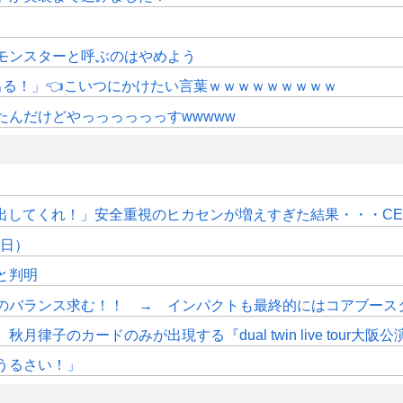
モンスターと呼ぶのはやめよう
にも出る！」👈こいつにかけたい言葉ｗｗｗｗｗｗｗｗｗ
たんだけどやっっっっっっすwwwww
PS出してくれ！」安全重視のヒカセンが増えすぎた結果・・・C
7日）
sと判明
のバランス求む！！ → インパクトも最終的にはコアブース
ードのみが出現する『dual twin live tour大阪公演打ち上げ3
うるさい！」