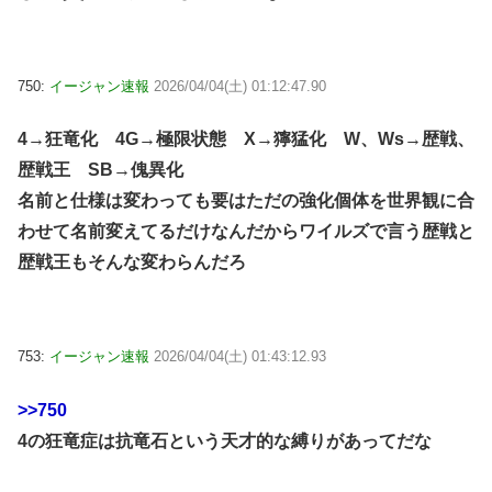
750:
イージャン速報
2026/04/04(土) 01:12:47.90
4→狂竜化 4G→極限状態 X→獰猛化 W、Ws→歴戦、
歴戦王 SB→傀異化
名前と仕様は変わっても要はただの強化個体を世界観に合
わせて名前変えてるだけなんだからワイルズで言う歴戦と
歴戦王もそんな変わらんだろ
753:
イージャン速報
2026/04/04(土) 01:43:12.93
>>750
4の狂竜症は抗竜石という天才的な縛りがあってだな