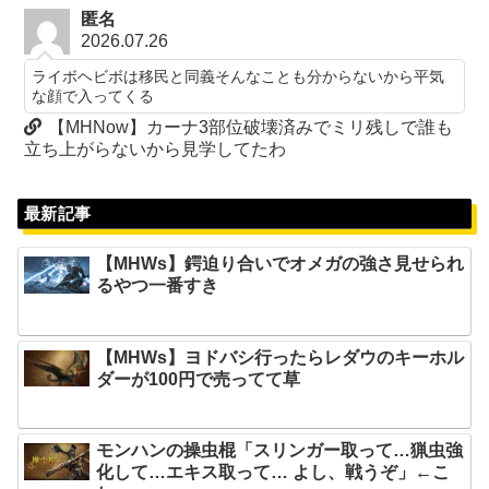
匿名
2026.07.26
ライボヘビボは移民と同義そんなことも分からないから平気
な顔で入ってくる
【MHNow】カーナ3部位破壊済みでミリ残しで誰も
立ち上がらないから見学してたわ
最新記事
【MHWs】鍔迫り合いでオメガの強さ見せられ
るやつ一番すき
【MHWs】ヨドバシ行ったらレダウのキーホル
ダーが100円で売ってて草
モンハンの操虫棍「スリンガー取って…猟虫強
化して…エキス取って… よし、戦うぞ」←こ