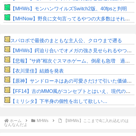
【MHWs】モンハンワイルズSwitch2版、40fpsと判明
【MHNow】野良に文句言ってるやつの大多数はそれしてないだけの雑魚だから聞く耳持つだけムダよ
スパロボで最後のまともな主人公、クロウまで遡る
【MHWs】鍔迫り合いでオメガの強さ見せられるやつ一番すき
【悲報】”サ終”相次ぐスマホゲーム、倒産も急増 過去最多ペースで推移
【衣川里佳】結婚を発表
【原神】サンドローネはあの可愛さだけで引いた価値ある！
【FF14】古のMMO風がコンセプトとはいえ、現代の環境に「アクセ極低ドロ率」は合っていないのでは？と話題に
【ミリシタ】下半身の個性を出して欲しい…
ホーム
MHWs
【MHWs】ここまで4に入れ込むのは
なんなんだよ