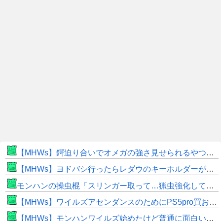
【MHWs】鍔迫り合いでオメガの強さ見せられるやつ一番すき
【MHWs】ヨドバシ行ったらレダウのキーホルダーが100円で売ってて草
モンハンの操虫棍「スリンガー取って…猟虫強化して…エキス取って… よし、戦うぞ」←これ
【MHWs】ワイルズアセンダンスのためにPS5pro買おうとしたら転売価格ばかりじゃねーか
【MHWs】モンハンワイルズ始めたけど普通に面白いじゃん