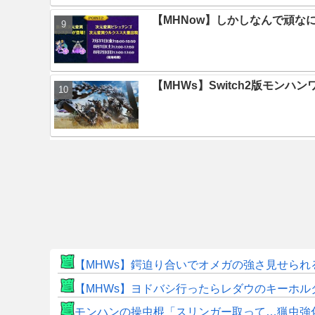
【MHNow】しかしなんで頑な
【MHWs】Switch2版モン
【MHWs】鍔迫り合いでオメガの強さ見せられ
【MHWs】ヨドバシ行ったらレダウのキーホル
モンハンの操虫棍「スリンガー取って…猟虫強