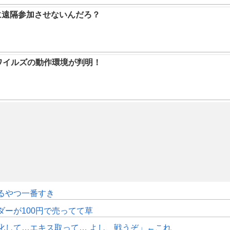
に遠隔参加させないんだろ？
ハンワイルズの動作環境が判明！
るやつ一番すき
ダーが100円で売ってて草
化して…エキス取って… よし、戦うぞ」←これ