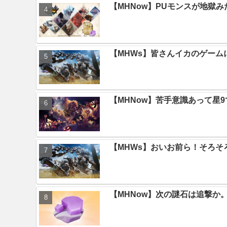
【MHNow】PUモンスが地獄
【MHWs】皆さんイカのゲー
【MHNow】苦手意識あって星
【MHWs】おいお前ら！そろそ
【MHNow】次の謎石は追撃