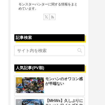
モンスターハンターに関する情報をまと
めています。
記事検索
人気記事(PV順)
モンハンのオワコン感
が半端ない
【MHWs】久しぶりに