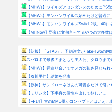
【MHWs】ワイルズアセンダンスのためにPS5
【MHWs】モンハンワイルズ始めたけど普通に
【MHWs】モンハンワイルズSwitch2版、40fp
【MHNow】野良に文句言ってるやつの大多数
【朗報】「GTA6」、予約注文がTake-Two
スパロボで最後のまともな主人公、クロウまで
【MHWs】鍔迫り合いでオメガの強さ見せられ
【衣川里佳】結婚を発表
【原神】サンドローネはあの可愛さだけで引い
【ミリシタ】下半身の個性を出して欲しい…
【FF14】古のMMO風がコンセプトとはいえ