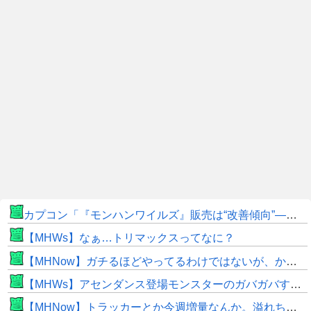
カプコン「『モンハンワイルズ』販売は“改善傾向”―中長期でワールド超え目指す」
【MHWs】なぁ…トリマックスってなに？
【MHNow】ガチるほどやってるわけではないが、かと言って要撃戦くらいしかやることないんだよな
【MHWs】アセンダンス登場モンスターのガバガバすぎる偽リークきたな
【MHNow】トラッカーとか今週増量なんか。溢れちゃうから来週にして欲しいわ何狩れいうねん