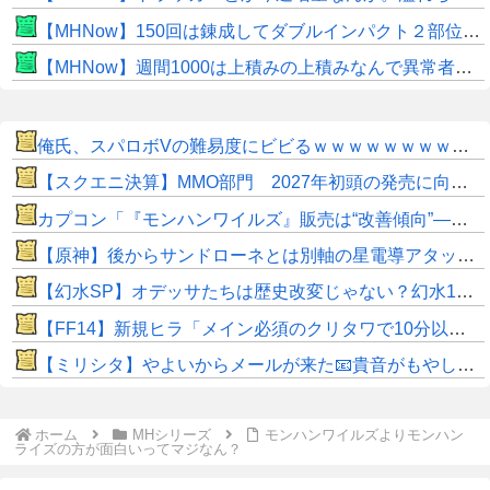
【MHNow】150回は錬成してダブルインパクト２部位だけって流石に泣けてくる
【MHNow】週間1000は上積みの上積みなんで異常者です
俺氏、スパロボVの難易度にビビるｗｗｗｗｗｗｗｗｗｗｗ
【スクエニ決算】MMO部門 2027年初頭の発売に向けた関連費用の先行計上により微増益
カプコン「『モンハンワイルズ』販売は“改善傾向”―中長期でワールド超え目指す」
【原神】後からサンドローネとは別軸の星電導アタッカー来そう。
【幻水SP】オデッサたちは歴史改変じゃない？幻水1で描かれなかった時期に主人公たちと出会う形か
​【FF14】新規ヒラ「メイン必須のクリタワで10分以上待たされるの普通じゃないだろ…」←これってそんなに異常か…？せっかちはこのゲームに向かないでっす！(白目)
【ミリシタ】やよいからメールが来た📧貴音がもやし栽培すごく上手いらしい ※ネタバレ注意 プレミアムパス特典メール※
ホーム
MHシリーズ
モンハンワイルズよりモンハン
ライズの方が面白いってマジなん？