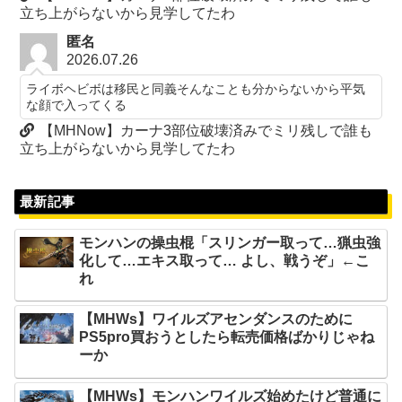
立ち上がらないから見学してたわ
匿名
2026.07.26
ライボヘビボは移民と同義そんなことも分からないから平気
な顔で入ってくる
【MHNow】カーナ3部位破壊済みでミリ残しで誰も
立ち上がらないから見学してたわ
最新記事
モンハンの操虫棍「スリンガー取って…猟虫強
化して…エキス取って… よし、戦うぞ」←こ
れ
【MHWs】ワイルズアセンダンスのために
PS5pro買おうとしたら転売価格ばかりじゃね
ーか
【MHWs】モンハンワイルズ始めたけど普通に