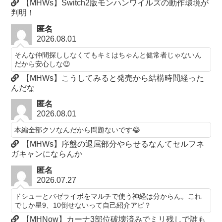
【MHWs】Switch2版モンハンワイルズの動作環境が
判明！
匿名
2026.08.01
そんな仲間探ししなくてもキミはちゃんと健常者じゃないん
だから安心しな😉
【MHWs】こうしてみると発売から結構時間経った
んだな
匿名
2026.08.01
本編全部クソなんだから問題ないです😂
【MHWs】序盤の退屈部分やらせるなんてセルフネ
ガキャンにならんか
匿名
2026.07.27
ドシューとバゼライボをマルチで使う神経は分からん。これ
でしか星9、10倒せないって自己紹介アピ？
【MHNow】カーナ3部位破壊済みでミリ残しで誰も