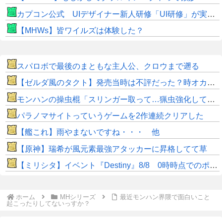
カプコン公式 UIデザイナー新人研修「UI研修」が実装まで進みました！
【MHWs】皆ワイルズは体験した？
スパロボで最後のまともな主人公、クロウまで遡る
【ゼルダ風のタクト】発売当時は不評だった？時オカから激変したキャラデザに「なんじゃこりゃ」
モンハンの操虫棍「スリンガー取って…猟虫強化して…エキス取って… よし、戦うぞ」←これ
パラノマサイトっていうゲームを2作連続クリアした
【艦これ】雨やまないですね・・・ 他
【原神】瑞希が風元素最強アタッカーに昇格してて草
【ミリシタ】イベント『Destiny』8/8 0時時点でのポイント、ハイスコアのボーダー
ホーム
MHシリーズ
最近モンハン界隈で面白いこと
起こったりしてないっすか？