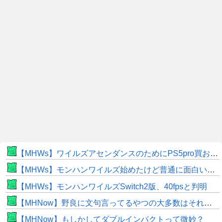
【MHWs】ワイルズアセンダンスのためにPS5pro買おうとしたら転売価格ばかりじゃねーか
【MHWs】モンハンワイルズ始めたけど普通に面白いじゃん
【MHWs】モンハンワイルズSwitch2版、40fpsと判明
【MHNow】野良に文句言ってるやつの大多数はそれしてないだけの雑魚だから聞く耳持つだけムダよ
【MHNow】もしかしてダブルインパクトって微妙？