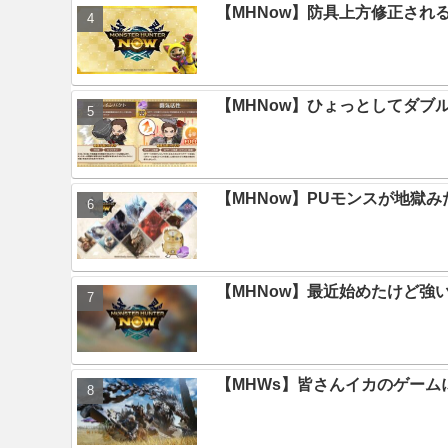
【MHNow】防具上方修正され
【MHNow】ひょっとしてダブ
【MHNow】PUモンスが地獄
【MHNow】最近始めたけど強
【MHWs】皆さんイカのゲー