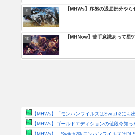
【MHWs】序盤の退屈部分や
【MHNow】苦手意識あって星
【MHWs】「モンハンワイルズはSwitch2
【MHWs】ゴールドエディションの値段今知っ
【MHWs】「Switch2版モンハンワイルズはDL