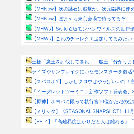
【MHNow】次の謎石は追撃か。次元臨界に使
【MHNow】ぽまえら東京会場で待ってるぞ
【MHWs】Switch2版モンハンワイルズの動
【MHWs】これのチャレクエ追加してるみたい
王様「魔王を討伐して参れ」 魔王「分かりまし
ライズやサンブレイクにいたモンスターを復活
【スパロボY】しかしクロウはやっぱいいな！
「イーグレットツーミニ」新作ソフト発表会、8
【原神】ホヨバに限って執行官10位がただの空
【ミリシタ】《SEASONAL SNAPSHOT
​【FF14】「高難易度ばかりだと人は離れる」「難