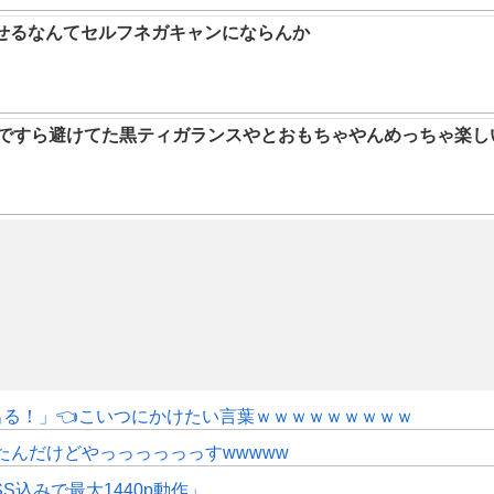
らせるなんてセルフネガキャンにならんか
9ですら避けてた黒ティガランスやとおもちゃやんめっちゃ楽し
にも出る！」👈こいつにかけたい言葉ｗｗｗｗｗｗｗｗｗ
たんだけどやっっっっっっすwwwww
SS込みで最大1440p動作」