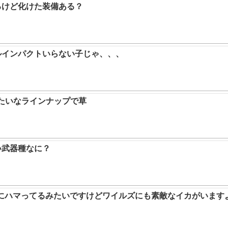
るけど化けた装備ある？
ルインパクトいらない子じゃ、、、
みたいなラインナップで草
い武器種なに？
ムにハマってるみたいですけどワイルズにも素敵なイカがいます