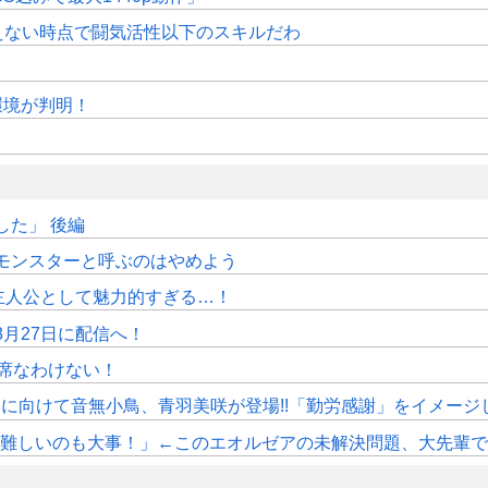
えない時点で闘気活性以下のスキルだわ
作環境が判明！
た」 後編
モンスターと呼ぶのはやめよう
主人公として魅力的すぎる…！
月27日に配信へ！
席なわけない！
》11月に向けて音無小鳥、青羽美咲が登場!!「勤労感謝」をイメージ
しいのも大事！」←このエオルゼアの未解決問題、大先輩であるWorl