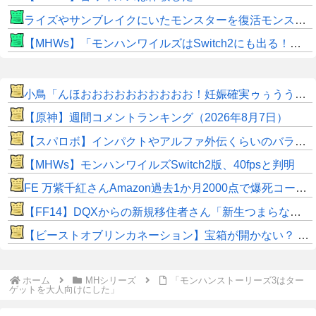
ライズやサンブレイクにいたモンスターを復活モンスターと呼ぶのはやめよう
【MHWs】「モンハンワイルズはSwitch2にも出る！」👈こいつにかけたい言葉ｗｗｗｗｗｗｗｗｗ
小鳥「んほおおおおおおおおおお！妊娠確実ゥぅううううううゥ！！」
【原神】週間コメントランキング（2026年8月7日）
【スパロボ】インパクトやアルファ外伝くらいのバランス求む！！ → インパクトも最終的にはコアブースターで雑魚は一撃で倒せてたけどね
【MHWs】モンハンワイルズSwitch2版、40fpsと判明
FE 万紫千紅さんAmazon過去1か月2000点で爆死コースｗｗｗ
【FF14】DQXからの新規移住者さん「新生つまらないって聞いてたけど普通に面白くてワロタｗｗ」
【ビーストオブリンカネーション】宝箱が開かない？ パスワードやマップ仕様に不満
ホーム
MHシリーズ
「モンハンストーリーズ3はター
ゲットを大人向けにした」