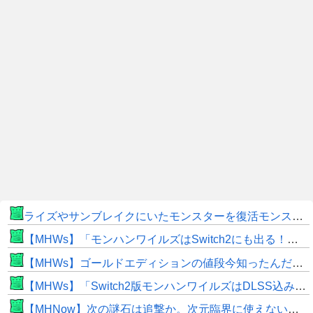
ライズやサンブレイクにいたモンスターを復活モンスターと呼ぶのはやめよう
【MHWs】「モンハンワイルズはSwitch2にも出る！」👈こいつにかけたい言葉ｗｗｗｗｗｗｗｗｗ
【MHWs】ゴールドエディションの値段今知ったんだけどやっっっっっっすwwwww
【MHWs】「Switch2版モンハンワイルズはDLSS込みで最大1440p動作」
【MHNow】次の謎石は追撃か。次元臨界に使えない時点で闘気活性以下のスキルだわ