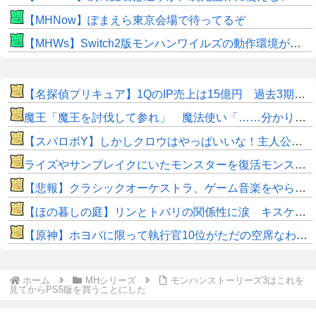
【MHNow】ぽまえら東京会場で待ってるぞ
【MHWs】Switch2版モンハンワイルズの動作環境が判明！
【名探偵プリキュア】1QのIP売上は15億円 過去3期との比較と通期95億円計画を解説
魔王「魔王を討伐して参れ」 魔法使い「……分かりました」
【スパロボY】しかしクロウはやっぱいいな！主人公として魅力的すぎる…！
ライズやサンブレイクにいたモンスターを復活モンスターと呼ぶのはやめよう
【悲報】クラシックオーケストラ、ゲーム音楽をやらないとガラガラになり終わる・・・
【ほの暮しの庭】リンとトバリの関係性に涙 キスケの株も急上昇
【原神】ホヨバに限って執行官10位がただの空席なわけない！
ホーム
MHシリーズ
モンハンストーリーズ3はこれを
見てからPS5版を買うことにした