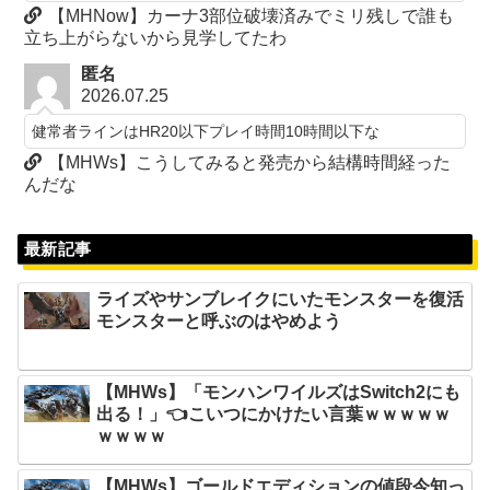
【MHNow】カーナ3部位破壊済みでミリ残しで誰も
立ち上がらないから見学してたわ
匿名
2026.07.25
健常者ラインはHR20以下プレイ時間10時間以下な
【MHWs】こうしてみると発売から結構時間経った
んだな
最新記事
ライズやサンブレイクにいたモンスターを復活
モンスターと呼ぶのはやめよう
【MHWs】「モンハンワイルズはSwitch2にも
出る！」👈こいつにかけたい言葉ｗｗｗｗｗ
ｗｗｗｗ
【MHWs】ゴールドエディションの値段今知っ