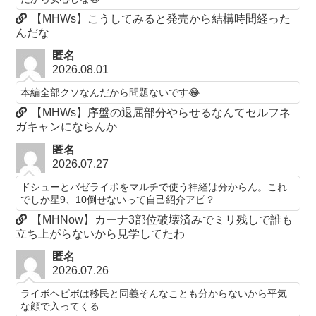
【MHWs】こうしてみると発売から結構時間経った
んだな
匿名
2026.08.01
本編全部クソなんだから問題ないです😂
【MHWs】序盤の退屈部分やらせるなんてセルフネ
ガキャンにならんか
匿名
2026.07.27
ドシューとバゼライボをマルチで使う神経は分からん。これ
でしか星9、10倒せないって自己紹介アピ？
【MHNow】カーナ3部位破壊済みでミリ残しで誰も
立ち上がらないから見学してたわ
匿名
2026.07.26
ライボヘビボは移民と同義そんなことも分からないから平気
な顔で入ってくる