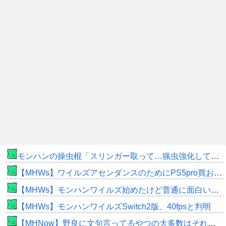
モンハンの操虫棍「スリンガー取って…猟虫強化して…エキス取って… よし、戦うぞ」←これ
【MHWs】ワイルズアセンダンスのためにPS5pro買おうとしたら転売価格ばかりじゃねーか
【MHWs】モンハンワイルズ始めたけど普通に面白いじゃん
【MHWs】モンハンワイルズSwitch2版、40fpsと判明
【MHNow】野良に文句言ってるやつの大多数はそれしてないだけの雑魚だから聞く耳持つだけムダよ