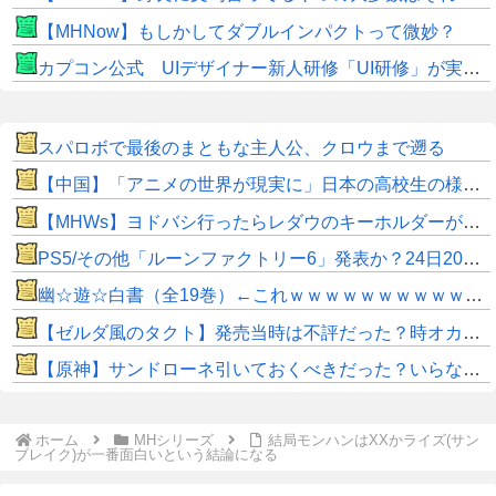
【MHNow】もしかしてダブルインパクトって微妙？
カプコン公式 UIデザイナー新人研修「UI研修」が実装まで進みました！
スパロボで最後のまともな主人公、クロウまで遡る
【中国】「アニメの世界が現実に」日本の高校生の様子に中国ネット「青春」「うらやましい」
【MHWs】ヨドバシ行ったらレダウのキーホルダーが100円で売ってて草
PS5/その他「ルーンファクトリー6」発表か？24日20時～最新情報を告知する20周年記念放送を実施
幽☆遊☆白書（全19巻）←これｗｗｗｗｗｗｗｗｗｗｗｗｗｗ
【ゼルダ風のタクト】発売当時は不評だった？時オカから激変したキャラデザに「なんじゃこりゃ」
【原神】サンドローネ引いておくべきだった？いらなかった？
ホーム
MHシリーズ
結局モンハンはXXかライズ(サン
ブレイク)が一番面白いという結論になる