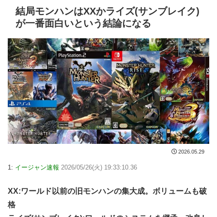
結局モンハンはXXかライズ(サンブレイク)
が一番面白いという結論になる
2026.05.29
1:
イージャン速報
2026/05/26(火) 19:33:10.36
XX:ワールド以前の旧モンハンの集大成。ボリュームも破
格