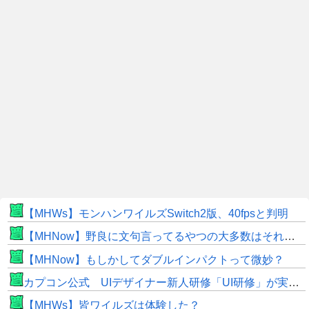
【MHWs】モンハンワイルズSwitch2版、40fpsと判明
【MHNow】野良に文句言ってるやつの大多数はそれしてないだけの雑魚だから聞く耳持つだけムダよ
【MHNow】もしかしてダブルインパクトって微妙？
カプコン公式 UIデザイナー新人研修「UI研修」が実装まで進みました！
【MHWs】皆ワイルズは体験した？