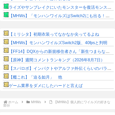
ライズやサンブレイクにいたモンスターを復活モンスターと呼ぶのはやめよう
【MHWs】「モンハンワイルズはSwitch2にも出る！」👈こいつにかけたい言葉ｗｗｗｗｗｗｗｗｗ
【ミリシタ】初期衣装ってなかなか尖ってるよね
【MHWs】モンハンワイルズSwitch2版、40fpsと判明
【FF14】DQXからの新規移住者さん「新生つまらないって聞いてたけど普通に面白くてワロタｗｗ」
【原神】週間コメントランキング（2026年8月7日）
【スパロボ】インパクトやアルファ外伝くらいのバランス求む！！ → インパクトも最終的にはコアブースターで雑魚は一撃で倒せてたけどね
【艦これ】「迫る如月」 他
ゲーム業界をダメにしたハードと言えば
ホーム
MHWs
【MHWs】個人的にワイルズの好きな
部分