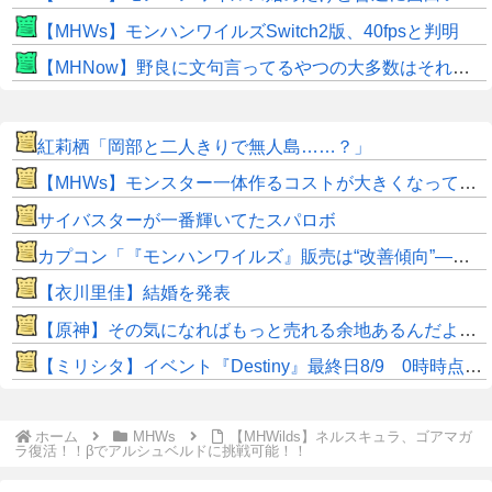
【MHWs】モンハンワイルズSwitch2版、40fpsと判明
【MHNow】野良に文句言ってるやつの大多数はそれしてないだけの雑魚だから聞く耳持つだけムダよ
紅莉栖「岡部と二人きりで無人島……？」
【MHWs】モンスター一体作るコストが大きくなっている昨今でこそ亜種に頼るべきだよな
サイバスターが一番輝いてたスパロボ
カプコン「『モンハンワイルズ』販売は“改善傾向”―中長期でワールド超え目指す」
【衣川里佳】結婚を発表
【原神】その気になればもっと売れる余地あるんだよな。
【ミリシタ】イベント『Destiny』最終日8/9 0時時点でのポイント、ハイスコアのボーダー
ホーム
MHWs
【MHWilds】ネルスキュラ、ゴアマガ
ラ復活！！βでアルシュベルドに挑戦可能！！