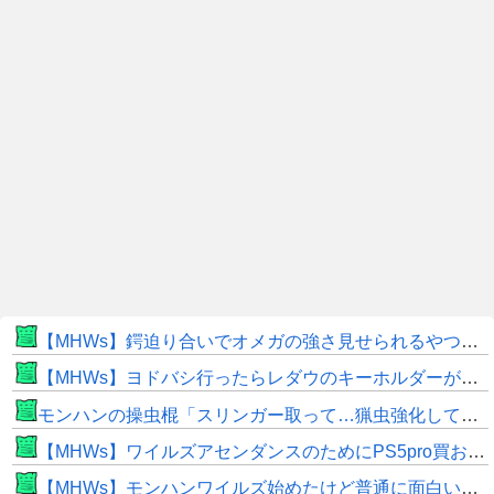
【MHWs】鍔迫り合いでオメガの強さ見せられるやつ一番すき
【MHWs】ヨドバシ行ったらレダウのキーホルダーが100円で売ってて草
モンハンの操虫棍「スリンガー取って…猟虫強化して…エキス取って… よし、戦うぞ」←これ
【MHWs】ワイルズアセンダンスのためにPS5pro買おうとしたら転売価格ばかりじゃねーか
【MHWs】モンハンワイルズ始めたけど普通に面白いじゃん