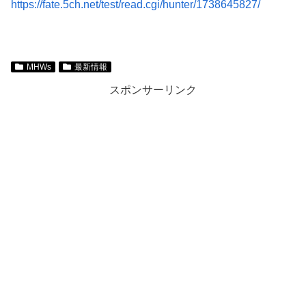
https://fate.5ch.net/test/read.cgi/hunter/1738645827/
MHWs
最新情報
スポンサーリンク