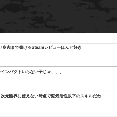
い皮肉まで書けるSteamレビューほんと好き
ルインパクトいらない子じゃ、、、
か。次元臨界に使えない時点で闘気活性以下のスキルだわ