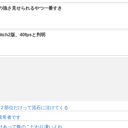
ガの強さ見せられるやつ一番すき
ch2版、40fpsと判明
クト２部位だけって流石に泣けてくる
で異常者です
けあって飯のこだわり凄いよね