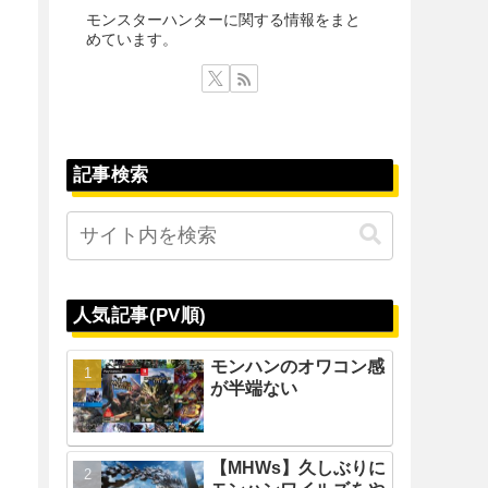
モンスターハンターに関する情報をまと
めています。
記事検索
人気記事(PV順)
モンハンのオワコン感
が半端ない
【MHWs】久しぶりに