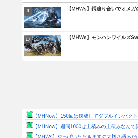
【MHWs】鍔迫り合いでオメ
【MHWs】モンハンワイルズSwit
【MHNow】150回は錬成してダブルインパ
【MHNow】週間1000は上積みの上積みなん
【MHWs】やっぱいただきますの大切さ語るだ