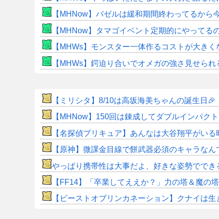
【MHNow】バゼルは緩和期間終わってるから
【MHNow】タマゴイベント定期的にやってる
【MHWs】モンスター一体作るコストが大き
【MHWs】鍔迫り合いでオメガの強さ見せられ
【ミリシタ】8/10は高坂海美ちゃんの誕生日🎉 『高
【MHNow】150回は錬成してダブルインパ
【名探偵プリキュア】あんなは大谷翔平がいる
【原神】微課金目線で餅武器必須のキャラなん
やっぱり携帯性は大事だよ、好きな姿勢ででき
【FF14】「卒業してええか？」力の塔＆魔の
【ビーストオブリンカネーション】クナイは生