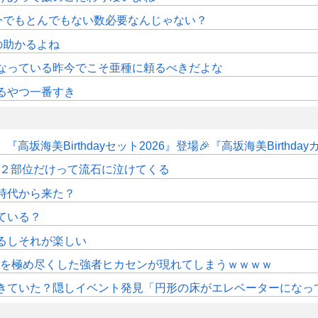
今でもとんでもない数必要なんじゃない？
の助かるよね
くなっている昨今でこそ亜種に頼るべきだよな
るやつ一番すき
坂海美Birthdayセット2026』登場🎉『高坂海美Birthday
クト２部位だけって流石に泣けてくる
時代から来た？
ている？
るしそれが楽しい
塔を極め尽くした強者ヒカセンが現れてしまうｗｗｗｗ
きていた？隠しイベント発見「円形の床がエレベーターになっ