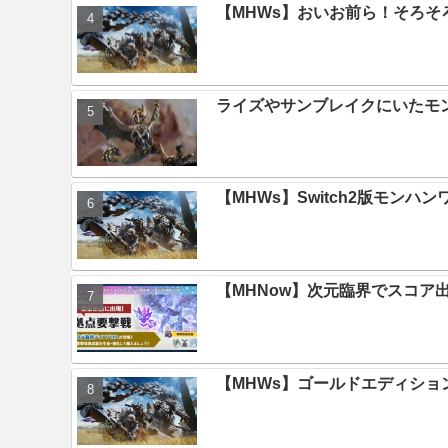
【MHWs】おいお前ら！そろそ
ライズやサンブレイクにいたモ
【MHWs】Switch2版モン
【MHNow】次元臨界でスコア
【MHWs】ゴールドエディション