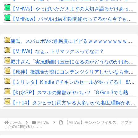
【MHWs】やっぱいただきますの大切さ語るだけあって飯のこだわり凄いよね
【MHNow】バゼルは緩和期間終わってるから今でもとんでもない数必要なんじゃない？
俺氏、スパロボVの難易度にビビるｗｗｗｗｗｗｗｗｗｗｗ
【MHWs】なぁ…トリマックスってなに？
堀井さん「実況動画は宣伝になるのかどうなのかはわからない部分もありますけど」
【原神】微課金が楽にコンテンツクリアしたいなら全キャラ無凸で引くのがいいね。
【ミリシタ】Kindleでチキンのセールがやってる!! 8/19(水)まで!!
【幻水SP】スマホの発熱がヤバい？「8 Gen 3でも熱い」「iPhoneは設定下げれば発熱なし」
​【FF14】タンヒラは両方やる人多いから相互理解があるのに、DPSは他ロールへの知識が低すぎないか？
ホーム
MHWs
【MHWs】モンハンワイルズ、アプデ
したのに同接6万……