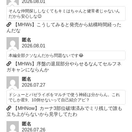
2026.08.01
そんな仲間探ししなくてもキミはちゃんと健常者じゃないん
だから安心しな😉
【MHWs】こうしてみると発売から結構時間経った
んだな
匿名
2026.08.01
本編全部クソなんだから問題ないです😂
【MHWs】序盤の退屈部分やらせるなんてセルフネ
ガキャンにならんか
匿名
2026.07.27
ドシューとバゼライボをマルチで使う神経は分からん。これ
でしか星9、10倒せないって自己紹介アピ？
【MHNow】カーナ3部位破壊済みでミリ残しで誰も
立ち上がらないから見学してたわ
匿名
2026.07.26