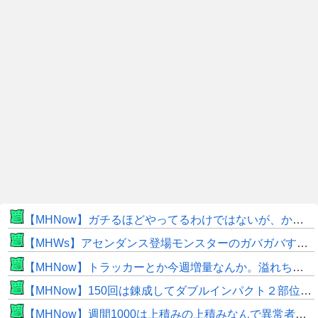
【MHNow】ガチるほどやってるわけではないが、かと言って要撃戦くらいしかやることないんだよな
【MHWs】アセンダンス登場モンスターのガバガバすぎる偽リークきたな
【MHNow】トラッカーとか今週増量なんか。溢れちゃうから来週にして欲しいわ何狩れいうねん
【MHNow】150回は錬成してダブルインパクト２部位だけって流石に泣けてくる
【MHNow】週間1000は上積みの上積みなんで異常者です