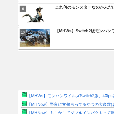
これ何のモンスターなのか未だ
【MHWs】Switch2版モン
【MHWs】モンハンワイルズSwitch2版、40fp
【MHNow】野良に文句言ってるやつの大多数
【MHNow】もしかしてダブルインパクトって