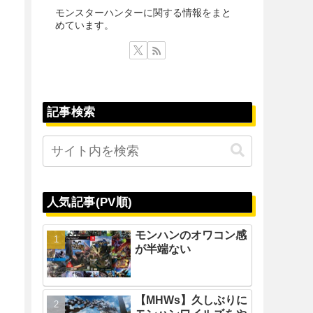
モンスターハンターに関する情報をまと
めています。
記事検索
人気記事(PV順)
モンハンのオワコン感
が半端ない
【MHWs】久しぶりに