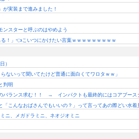
修」が実装まで進みました！
モンスターと呼ぶのはやめよう
にも出る！」👈こいつにかけたい言葉ｗｗｗｗｗｗｗｗｗ
7日）
つまらないって聞いてたけど普通に面白くてワロタｗｗ」
sと判明
のバランス求む！！ → インパクトも最終的にはコアブース
と「こんなおばさんでもいいの？」って言ってあの際どい水着
ンミニ、メガドラミニ、ネオジオミニ