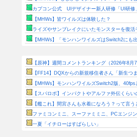
カプコン公式 UIデザイナー新人研修「UI研
【MHWs】皆ワイルズは体験した？
ライズやサンブレイクにいたモンスターを復活
【MHWs】「モンハンワイルズはSwitch2
【原神】週間コメントランキング（2026年8月
【FF14】DQXからの新規移住者さん「新生
【MHWs】モンハンワイルズSwitch2版、40fp
【スパロボ】インパクトやアルファ外伝くらい
【艦これ】間宮さんも水着になろう？って言う
ファミコンミニ、スーファミミニ、PCエンジ
一夏「イチローはすばらしい」