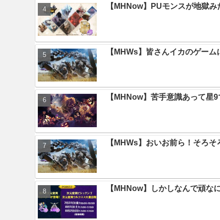
【MHNow】PUモンスが地獄
【MHWs】皆さんイカのゲー
【MHNow】苦手意識あって星
【MHWs】おいお前ら！そろそ
【MHNow】しかしなんで頑な