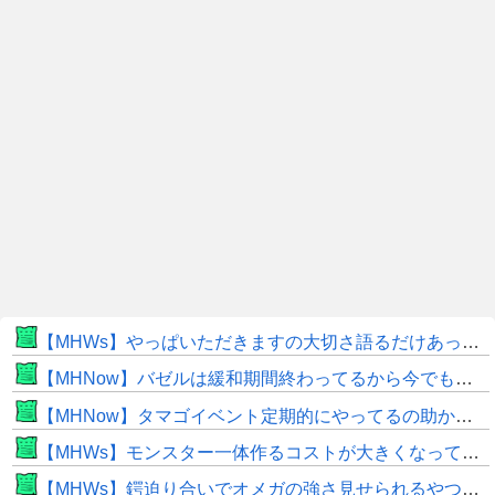
【MHWs】やっぱいただきますの大切さ語るだけあって飯のこだわり凄いよね
【MHNow】バゼルは緩和期間終わってるから今でもとんでもない数必要なんじゃない？
【MHNow】タマゴイベント定期的にやってるの助かるよね
【MHWs】モンスター一体作るコストが大きくなっている昨今でこそ亜種に頼るべきだよな
【MHWs】鍔迫り合いでオメガの強さ見せられるやつ一番すき