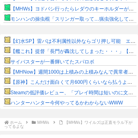
【MHWs】ヨドバシ行ったらレダウのキーホルダーが100円で売ってて草
モンハンの操虫棍「スリンガー取って…猟虫強化して…エキス取って… よし、戦うぞ」←これ
【幻水SP】雷パは不利属性以外ならゴリ押し可能 エギル・ラグナル・キカが強力
【艦これ】提督「長門が轟沈してしまった・・・」【SS】
サイバスターが一番輝いてたスパロボ
【MHNow】週間1000は上積みの上積みなんで異常者です
【原神】こんだけ面白くて月600円くらいなら払うよな。
Steamの低評価レビュー、「プレイ時間は短いのに文章は長い」という謎の傾向が分析で浮き彫りに
ハンターハンター今何やってるかわからないWWW
ホーム
MHWs
【MHWs】ワイルズは正直モラル下が
ってるよな