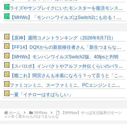
ライズやサンブレイクにいたモンスターを復活モンスターと呼ぶのはやめよう
【MHWs】「モンハンワイルズはSwitch2にも出る！」👈こいつにかけたい言葉ｗｗｗｗｗｗｗｗｗ
【原神】週間コメントランキング（2026年8月7日）
【FF14】DQXからの新規移住者さん「新生つまらないって聞いてたけど普通に面白くてワロタｗｗ」
【MHWs】モンハンワイルズSwitch2版、40fpsと判明
【スパロボ】インパクトやアルファ外伝くらいのバランス求む！！ → インパクトも最終的にはコアブースターで雑魚は一撃で倒せてたけどね
【艦これ】間宮さんも水着になろう？って言うと「こんなおばさんでもいいの？」って言ってあの際どい水着見せてくるんだ 他、間宮さんイラストスレ
ファミコンミニ、スーファミミニ、PCエンジンミニ、メガドラミニ、ネオジオミニ
一夏「イチローはすばらしい」
ホーム
MHNow
【MHNow】やっぱ次元臨界のモーシ
ョン全く変わらんのはつまらんな