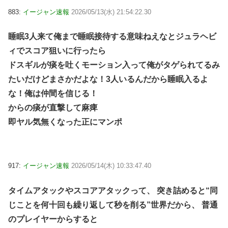
883:
イージャン速報
2026/05/13(水) 21:54:22.30
睡眠3人来て俺まで睡眠接待する意味ねえなとジュラヘビ
ィでスコア狙いに行ったら
ドスギルが痰を吐くモーション入って俺がタゲられてるみ
たいだけどまさかだよな！3人いるんだから睡眠入るよ
な！俺は仲間を信じる！
からの痰が直撃して麻痺
即ヤル気無くなった正にマンポ
917:
イージャン速報
2026/05/14(木) 10:33:47.40
タイムアタックやスコアアタックって、 突き詰めると“同
じことを何十回も繰り返して秒を削る”世界だから、 普通
のプレイヤーからすると