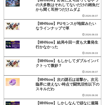
【MHNow】野良に文句言ってるやつ
の大多数はそれしてないだけの雑魚だ
から聞く耳持つだけムダよ
2026.08.07
【MHNow】PUモンスが地獄みたい
なラインナップで草
2026.08.03
【MHNow】結局今回一度も大量発生
行かなかった
2026.08.03
【MHNow】もしかしてダブルインパ
クトって微妙？
2026.08.07
【MHNow】次の謎石は追撃か。次元
臨界に使えない時点で闘気活性以下の
スキルだわ
2026.08.06
【MHNow】しかしなんで頑なに遠隔