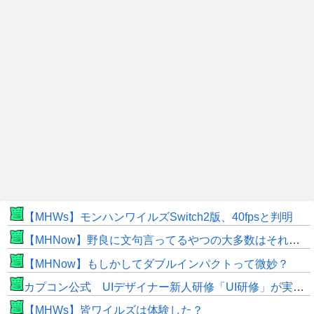
【MHWs】モンハンワイルズSwitch2版、40fpsと判明
【MHNow】野良に文句言ってるやつの大多数はそれしてないだけの雑魚だから聞く耳持つだけムダよ
【MHNow】もしかしてダブルインパクトって微妙？
カプコン公式 UIデザイナー新人研修「UI研修」が実装まで進みました！
【MHWs】皆ワイルズは体験した？