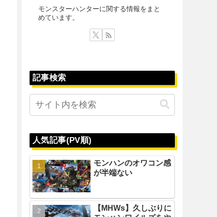
モンスターハンターに関する情報をまと
めています。
記事検索
人気記事(PV順)
モンハンのオワコン感
が半端ない
【MHWs】久しぶりに