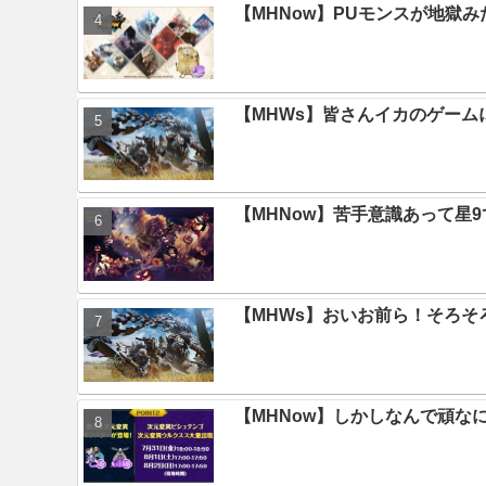
【MHNow】PUモンスが地獄
【MHWs】皆さんイカのゲー
【MHNow】苦手意識あって星
【MHWs】おいお前ら！そろそ
【MHNow】しかしなんで頑な