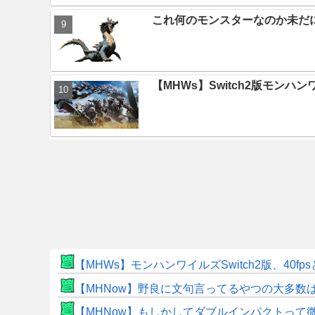
これ何のモンスターなのか未だ
【MHWs】Switch2版モン
【MHWs】モンハンワイルズSwitch2版、40fp
【MHNow】野良に文句言ってるやつの大多数
【MHNow】もしかしてダブルインパクトって