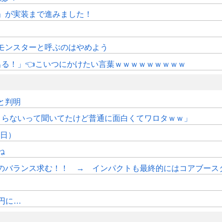
修」が実装まで進みました！
モンスターと呼ぶのはやめよう
にも出る！」👈こいつにかけたい言葉ｗｗｗｗｗｗｗｗｗ
sと判明
つまらないって聞いてたけど普通に面白くてワロタｗｗ」
7日）
ね
のバランス求む！！ → インパクトも最終的にはコアブース
円に…