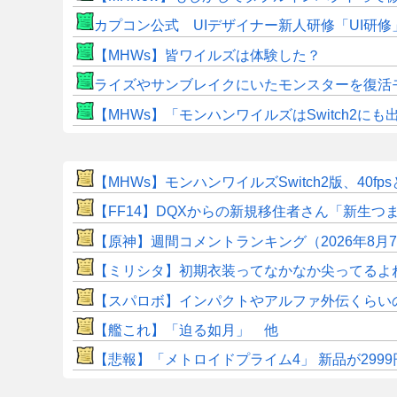
カプコン公式 UIデザイナー新人研修「UI研
【MHWs】皆ワイルズは体験した？
ライズやサンブレイクにいたモンスターを復活
【MHWs】「モンハンワイルズはSwitch2
【MHWs】モンハンワイルズSwitch2版、40fp
【FF14】DQXからの新規移住者さん「新生
【原神】週間コメントランキング（2026年8月
【ミリシタ】初期衣装ってなかなか尖ってるよ
【スパロボ】インパクトやアルファ外伝くらい
【艦これ】「迫る如月」 他
【悲報】「メトロイドプライム4」 新品が2999