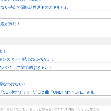
えない時点で闘気活性以下のスキルだわ
作環境が判明！
よ！」
モンスターと呼ぶのはやめよう
主人公として魅力的すぎる…！
」
席なわけない！
R菊地真』!! 近日楽曲『ONLY MY NOTE』追加!!
毎月ガチりたくないし、ちょっとやらないでいい期間あったほうが助かる