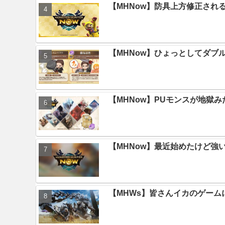
【MHNow】防具上方修正され
【MHNow】ひょっとしてダブ
【MHNow】PUモンスが地獄
【MHNow】最近始めたけど強
【MHWs】皆さんイカのゲー