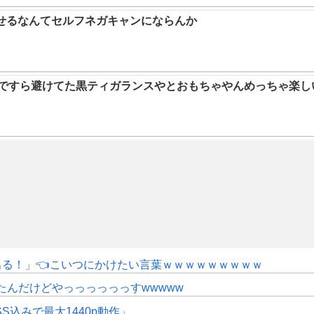
らせるなんてセルフネガキャンにならんか
9ですら避けてた黒ティガランスやとおもちゃやんめっちゃ楽し
にも出る！」👈こいつにかけたい言葉ｗｗｗｗｗｗｗｗｗ
たんだけどやっっっっっっすwwwww
SS込みで最大1440p動作」