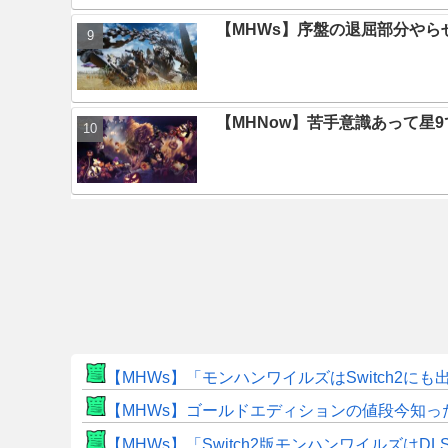
【MHWs】序盤の退屈部分や
【MHNow】苦手意識あって星
【MHWs】「モンハンワイルズはSwitch2
【MHWs】ゴールドエディションの値段今知っ
【MHWs】「Switch2版モンハンワイルズはDL