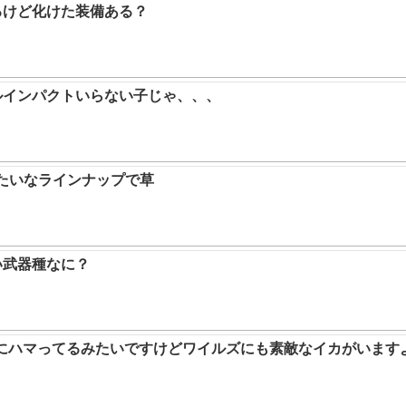
るけど化けた装備ある？
ルインパクトいらない子じゃ、、、
みたいなラインナップで草
い武器種なに？
ムにハマってるみたいですけどワイルズにも素敵なイカがいます