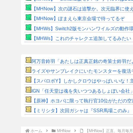
【MHNow】次の謎石は追撃か。次元臨界に使
【MHNow】ぽまえら東京会場で待ってるぞ
【MHWs】Switch2版モンハンワイルズの動
【MHWs】これのチャレクエ追加してるみたい
阿万音鈴羽「あたしは正真正銘の奇策士鈴羽だ
ライズやサンブレイクにいたモンスターを復活
【スパロボY】しかしクロウはやっぱいいな！
IGN「任天堂は魂を失いつつあるしょぼい会社
【原神】ホヨバに限って執行官10位がただの空
【ミリシタ】次回ガシャは『SSR馬場このみ』『SS
ホーム
MHNow
【MHNow】正直、毎月