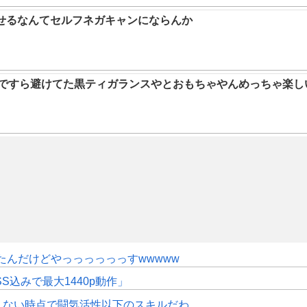
らせるなんてセルフネガキャンにならんか
9ですら避けてた黒ティガランスやとおもちゃやんめっちゃ楽し
たんだけどやっっっっっっすwwwww
SS込みで最大1440p動作」
えない時点で闘気活性以下のスキルだわ