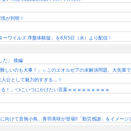
作環境が判明！
ターワイルズ 序盤体験版」を8月5日（水）より配信！
た」 後編
しいのも大事！」←このエオルゼアの未解決問題、大先輩であるWorl
主人公として魅力的すぎる…！
にも出る！」👈こいつにかけたい言葉ｗｗｗｗｗｗｗｗｗ
》11月に向けて音無小鳥、青羽美咲が登場!!「勤労感謝」をイメージ