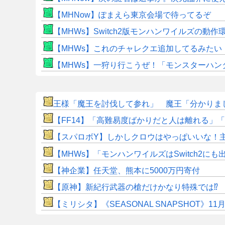
【MHNow】ぽまえら東京会場で待ってるぞ
【MHWs】Switch2版モンハンワイルズの動
【MHWs】これのチャレクエ追加してるみたい
【MHWs】一狩り行こうぜ！「モンスターハン
王様「魔王を討伐して参れ」 魔王「分かりまし
​【FF14】「高難易度ばかりだと人は離れる」「難
【スパロボY】しかしクロウはやっぱいいな！
【MHWs】「モンハンワイルズはSwitch2
【神企業】任天堂、熊本に5000万円寄付
【原神】新紀行武器の槍だけかなり特殊では⁉
【ミリシタ】《SEASONAL SNAPSHOT