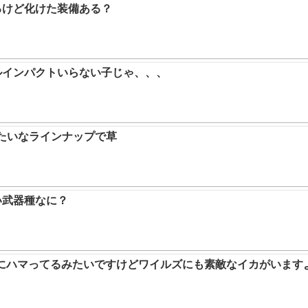
るけど化けた装備ある？
ルインパクトいらない子じゃ、、、
みたいなラインナップで草
い武器種なに？
ムにハマってるみたいですけどワイルズにも素敵なイカがいます