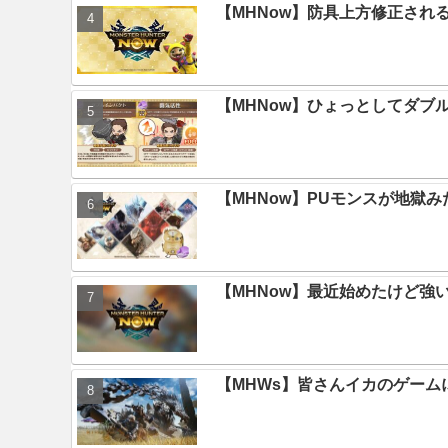
【MHNow】防具上方修正され
【MHNow】ひょっとしてダブ
【MHNow】PUモンスが地獄
【MHNow】最近始めたけど強
【MHWs】皆さんイカのゲー