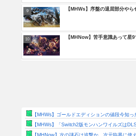
【MHWs】序盤の退屈部分や
【MHNow】苦手意識あって星
【MHWs】ゴールドエディションの値段今知っ
【MHWs】「Switch2版モンハンワイルズはDL
【MHNow】次の謎石は追撃か。次元臨界に使